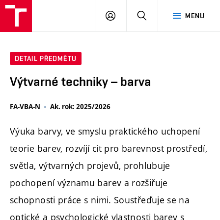
PŘIHLÁSIT
HLEDAT
MENU
SE
DETAIL PŘEDMĚTU
Výtvarné techniky – barva
FA-VBA-N
Ak. rok: 2025/2026
Výuka barvy, ve smyslu praktického uchopení
teorie barev, rozvíjí cit pro barevnost prostředí,
světla, výtvarných projevů, prohlubuje
pochopení významu barev a rozšiřuje
schopnosti práce s nimi. Soustřeďuje se na
optické a psychologické vlastnosti barev s