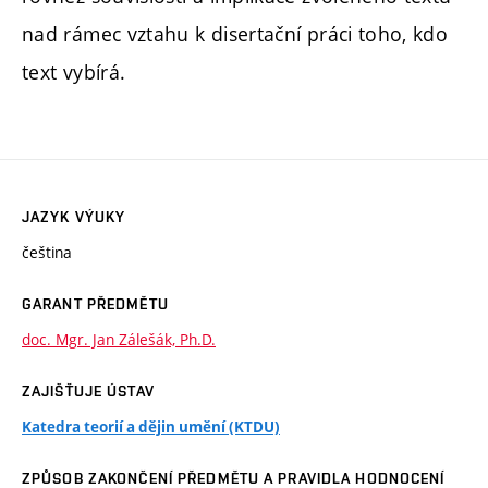
nad rámec vztahu k disertační práci toho, kdo
text vybírá.
JAZYK VÝUKY
čeština
GARANT PŘEDMĚTU
doc. Mgr. Jan Zálešák, Ph.D.
ZAJIŠŤUJE ÚSTAV
Katedra teorií a dějin umění (KTDU)
ZPŮSOB ZAKONČENÍ PŘEDMĚTU A PRAVIDLA HODNOCENÍ