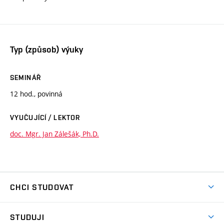
Typ (způsob) výuky
SEMINÁŘ
12 hod., povinná
VYUČUJÍCÍ / LEKTOR
doc. Mgr. Jan Zálešák, Ph.D.
CHCI STUDOVAT
Pojďte na FaVU
STUDUJI