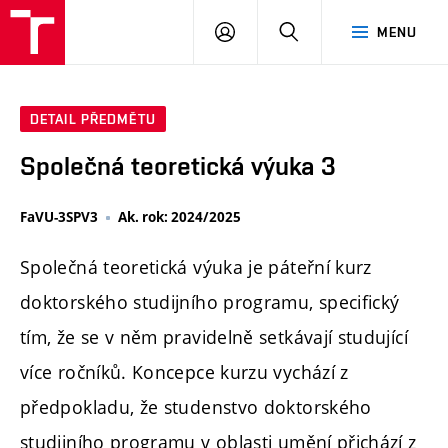
PŘIHLÁSIT
HLEDAT
MENU
SE
DETAIL PŘEDMĚTU
Společná teoretická výuka 3
FaVU-3SPV3
Ak. rok: 2024/2025
Společná teoretická výuka je páteřní kurz
doktorského studijního programu, specifický
tím, že se v něm pravidelně setkávají studující
více ročníků. Koncepce kurzu vychází z
předpokladu, že studenstvo doktorského
studijního programu v oblasti umění přichází z