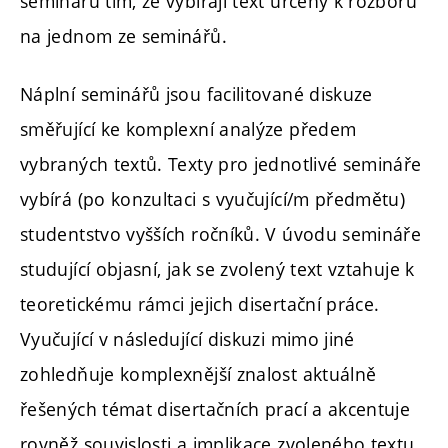
seminářů tím, že vybírají text určený k rozboru
na jednom ze seminářů.
Náplní seminářů jsou facilitované diskuze
směřující ke komplexní analýze předem
vybraných textů. Texty pro jednotlivé semináře
vybírá (po konzultaci s vyučující/m předmětu)
studentstvo vyšších ročníků. V úvodu semináře
studující objasní, jak se zvolený text vztahuje k
teoretickému rámci jejich disertační práce.
Vyučující v následující diskuzi mimo jiné
zohledňuje komplexnější znalost aktuálně
řešených témat disertačních prací a akcentuje
rovněž souvislosti a implikace zvoleného textu