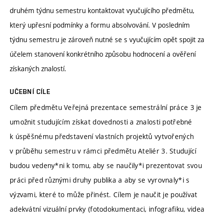
druhém týdnu semestru kontaktovat vyučujícího předmětu,
který upřesní podmínky a formu absolvování. V posledním
týdnu semestru je zároveň nutné se s vyučujícím opět spojit za
účelem stanovení konkrétního způsobu hodnocení a ověření
získaných znalostí.
UČEBNÍ CÍLE
Cílem předmětu Veřejná prezentace semestrální práce 3 je
umožnit studujícím získat dovednosti a znalosti potřebné
k úspěšnému představení vlastních projektů vytvořených
v průběhu semestru v rámci předmětu Ateliér 3. Studující
budou vedeny*ni k tomu, aby se naučily*i prezentovat svou
práci před různými druhy publika a aby se vyrovnaly*i s
výzvami, které to může přinést. Cílem je naučit je používat
adekvátní vizuální prvky (fotodokumentaci, infografiku, videa