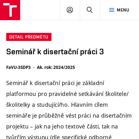
PŘIHLÁSIT
HLEDAT
MENU
SE
DETAIL PŘEDMĚTU
Seminář k disertační práci 3
FaVU-3SDP3
Ak. rok: 2024/2025
Seminář k disertační práci je základní
platformou pro pravidelné setkávání školitele/
školitelky a studující/ho. Hlavním cílem
semináře je průběžně vést práci na disertačním
projektu – jak na jeho textové části, tak na
tvůrčím výstupu (dle specifické odborné