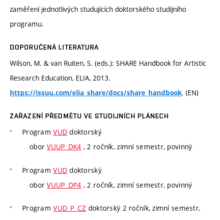
zaměření jednotlivých studujících doktorského studijního
programu.
DOPORUČENÁ LITERATURA
Wilson, M. & van Ruiten, S. (eds.): SHARE Handbook for Artistic
Research Education, ELIA, 2013.
. (EN)
https://issuu.com/elia_share/docs/share_handbook
ZAŘAZENÍ PŘEDMĚTU VE STUDIJNÍCH PLÁNECH
Program
VUD
doktorský
obor
VUUP_DK4
, 2 ročník, zimní semestr, povinný
Program
VUD
doktorský
obor
VUUP_DP4
, 2 ročník, zimní semestr, povinný
Program
VUD_P_CZ
doktorský 2 ročník, zimní semestr,