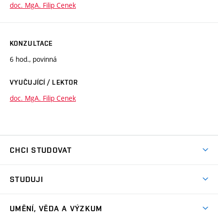
doc. MgA. Filip Cenek
KONZULTACE
6 hod., povinná
VYUČUJÍCÍ / LEKTOR
doc. MgA. Filip Cenek
CHCI STUDOVAT
Pojďte na FaVU
STUDUJI
Nabídka ateliérů
Aktuality a výzvy
Přijímačky
UMĚNÍ, VĚDA A VÝZKUM
Studijní oddělení