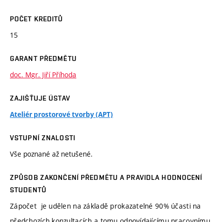
POČET KREDITŮ
15
GARANT PŘEDMĚTU
doc. Mgr. Jiří Příhoda
ZAJIŠŤUJE ÚSTAV
Ateliér prostorové tvorby (APT)
VSTUPNÍ ZNALOSTI
Vše poznané až netušené.
ZPŮSOB ZAKONČENÍ PŘEDMĚTU A PRAVIDLA HODNOCENÍ
STUDENTŮ
Zápočet je udělen na základě prokazatelné 90% účasti na
předchozích konzultacích a tomu odpovídajícímu pracovnímu