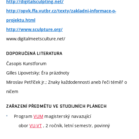
http://digitalsculpting.net/
http://opvk.ffa.vutbr.cz/texty/zakladni-informace-o-
projektu.html
http://www.sculpture.org/
www.digitalmeetsculture.net/
DOPORUČENÁ LITERATURA
Časopis Kunstforum
Gilles Lipovetsky; Éra prázdnoty
Miroslav Petříček jr.; Znaky každodennosti aneb řeči téměř o
ničem
ZAŘAZENÍ PŘEDMĚTU VE STUDIJNÍCH PLÁNECH
Program
VUM
magisterský navazující
obor
VU-VT
, 2 ročník, letní semestr, povinný