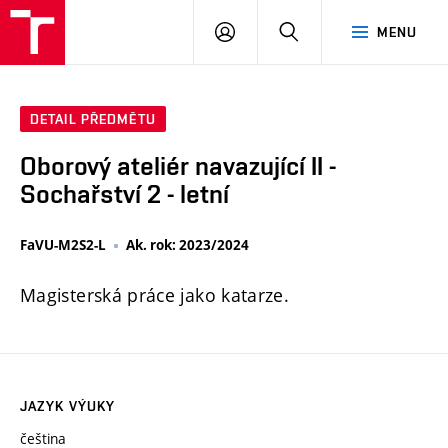
PŘIHLÁSIT
HLEDAT
MENU
SE
DETAIL PŘEDMĚTU
Oborový ateliér navazující II -
Sochařství 2 - letní
FaVU-M2S2-L
Ak. rok: 2023/2024
Magisterská práce jako katarze.
JAZYK VÝUKY
čeština