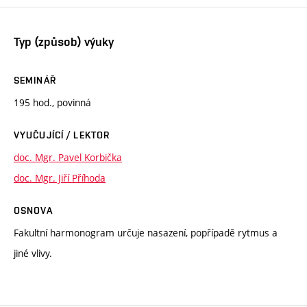
Typ (způsob) výuky
SEMINÁŘ
195 hod., povinná
VYUČUJÍCÍ / LEKTOR
doc. Mgr. Pavel Korbička
doc. Mgr. Jiří Příhoda
OSNOVA
Fakultní harmonogram určuje nasazení, popřípadě rytmus a
jiné vlivy.