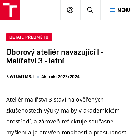
PŘIHLÁSIT
HLEDAT
MENU
SE
DETAIL PŘEDMĚTU
Oborový ateliér navazující I -
Malířství 3 - letní
FaVU-M1M3-L
Ak. rok: 2023/2024
Ateliér malířství 3 staví na ověřených
zkušenostech výuky malby v akademickém
prostředí, a zároveň reflektuje současné
myšlení a je otevřen mnohosti a prostupnosti