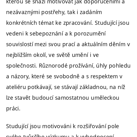
kterou se snaží motivovat jak doporučeními a
nezávaznými postřehy, tak i zadáním
konkrétních témat ke zpracování. Studující jsou
vedeni k sebepoznání a k porozumění
souvislostí mezi svou prací a aktuálním děním v
nejbližším okolí, ve světě umění i ve
společnosti. Různorodé prožívání, úhly pohledu
a názory, které se svobodně a s respektem v
ateliéru potkávají, se stávají základnou, na níž
lze stavět budoucí samostatnou uměleckou
práci.
Studující jsou motivováni k rozšiřování pole
svého tvůrčího výzkumu a k vyhodnocení