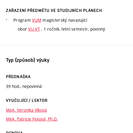
ZAŘAZENÍ PŘEDMĚTU VE STUDIJNÍCH PLÁNECH
Program
VUM
magisterský navazující
obor
VU-VT
, 1 ročník, letní semestr, povinný
Typ (způsob) výuky
PŘEDNÁŠKA
39 hod., nepovinná
VYUČUJÍCÍ / LEKTOR
MgA. Veronika Vlková
MgA. Patricie Fexová, Ph.D.
OSNOVA