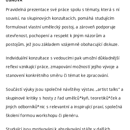
Pravidelná prezentace své práce spolu s tématy, která s ní
souvisí, na skupinových konzultacích, pomáhá studujícím
formulovat vlastní umělecký postoj, a zároveň podporuje
otevřenost, pochopení a respekt k jiným názorům a
postojům, jež jsou základem vzájemně obohacující diskuze.
Individuální konzultace s vedoucími pak umožní důkladnější
reflexi vznikající práce, zmapování možností jejího vývoje a
stanovení konkrétního směru či témat ke zpracování.
Součástí výuky jsou společné návštěvy výstav, „artist talks” a
skupinové kritiky s hosty z řad umělců*kyň, teoretiků*ček a
jiných odborníků*nic s relevantní a inspirující praxí, společná
školení formou workshopu či plenéru.
Studující jsou motivováni k absolvování stáže v dalších