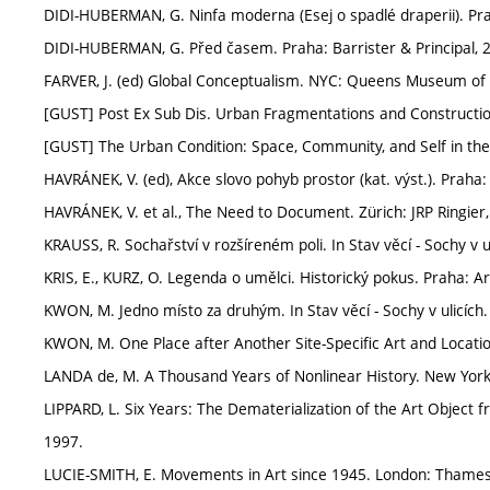
DIDI-HUBERMAN, G. Ninfa moderna (Esej o spadlé draperii). Pra
DIDI-HUBERMAN, G. Před časem. Praha: Barrister & Principal, 
FARVER, J. (ed) Global Conceptualism. NYC: Queens Museum of 
[GUST] Post Ex Sub Dis. Urban Fragmentations and Constructio
[GUST] The Urban Condition: Space, Community, and Self in th
HAVRÁNEK, V. (ed), Akce slovo pohyb prostor (kat. výst.). Praha
HAVRÁNEK, V. et al., The Need to Document. Zürich: JRP Ringier
KRAUSS, R. Sochařství v rozšíreném poli. In Stav věcí - Sochy v
KRIS, E., KURZ, O. Legenda o umělci. Historický pokus. Praha: 
KWON, M. Jedno místo za druhým. In Stav věcí - Sochy v ulicí
KWON, M. One Place after Another Site-Specific Art and Locatio
LANDA de, M. A Thousand Years of Nonlinear History. New York
LIPPARD, L. Six Years: The Dematerialization of the Art Object f
1997.
LUCIE-SMITH, E. Movements in Art since 1945. London: Thame