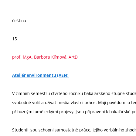
čeština
15
prof. MgA. Barbora Klímová, ArtD.
Ateliér environmentu (AEN)
V zimním semestru čtvrtého ročníku bakalářského stupně studenti
svobodně volit a užívat media vlastní práce. Mají povědomí o teor
příbuznými uměleckými projevy. Jsou připraveni k bakalářské pr
Studenti jsou schopni samostatné práce, jejího verbálního zhodno