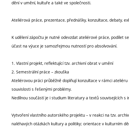
dění v umění, kultuře a také ve společnosti.
Ateliérová práce, prezentace, přednášky, konzultace, debaty, ex
K udělení zápočtu je nutné odevzdat ateliérové práce, podílet se
účast na výuce je samozřejmou nutností pro absolvování.
1. Vlastní projekt, reflektující tzv. archivní obrat v umění
2. Semestrální práce – zkouška
Ateliérovou práci průběžně doplňují konzultace v rámci ateliéru i
souvislosti s řešenými problémy.
Nedílnou součástí je i studium literatury a textů souvisejících s 
Vytvoření vlastního autorského projektu – v reakci na tzv. archi
naléhavých otázkách kultury a politiky; orientace v kulturním 