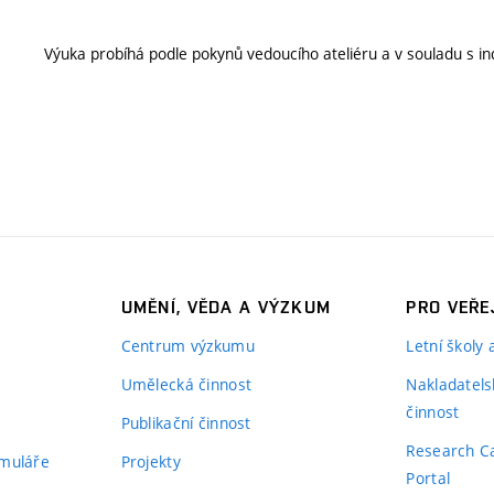
Výuka probíhá podle pokynů vedoucího ateliéru a v souladu s ind
UMĚNÍ, VĚDA A VÝZKUM
PRO VEŘE
Centrum výzkumu
Letní školy
Umělecká činnost
Nakladatels
činnost
Publikační činnost
Research C
rmuláře
Projekty
Portal