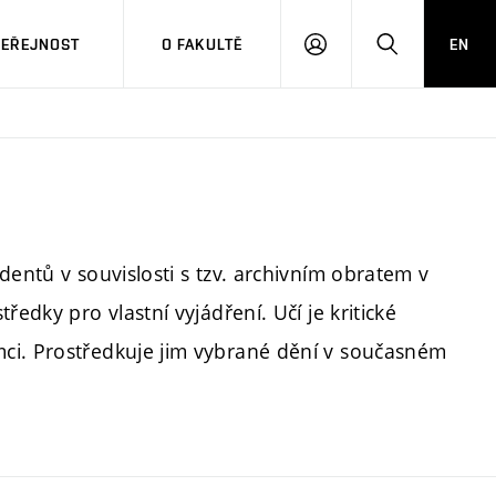
VEŘEJNOST
O FAKULTĚ
EN
PŘIHLÁSIT
HLEDAT
SE
dentů v souvislosti s tzv. archivním obratem v
ředky pro vlastní vyjádření. Učí je kritické
ci. Prostředkuje jim vybrané dění v současném