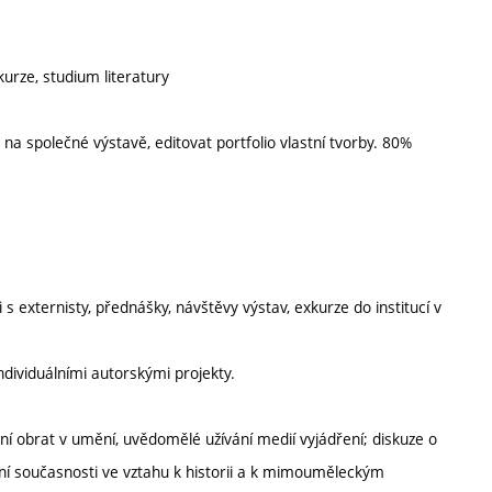
kurze, studium literatury
 na společné výstavě, editovat portfolio vlastní tvorby. 80%
 s externisty, přednášky, návštěvy výstav, exkurze do institucí v
individuálními autorskými projekty.
vní obrat v umění, uvědomělé užívání medií vyjádření; diskuze o
dění současnosti ve vztahu k historii a k mimouměleckým