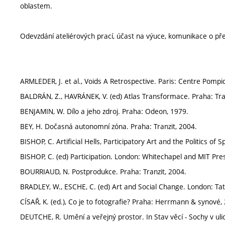
oblastem.
Odevzdání ateliérových prací, účast na výuce, komunikace o pře
ARMLEDER, J. et al., Voids A Retrospective. Paris: Centre Pompi
BALDRÁN, Z., HAVRÁNEK, V. (ed) Atlas Transformace. Praha: Tra
BENJAMIN, W. Dílo a jeho zdroj. Praha: Odeon, 1979.
BEY, H. Dočasná autonomní zóna. Praha: Tranzit, 2004.
BISHOP, C. Artificial Hells, Participatory Art and the Politics of
BISHOP, C. (ed) Participation. London: Whitechapel and MIT Pre
BOURRIAUD, N. Postprodukce. Praha: Tranzit, 2004.
BRADLEY, W., ESCHE, C. (ed) Art and Social Change. London: Tat
CÍSAŘ, K. (ed.), Co je to fotografie? Praha: Herrmann & synové,
DEUTCHE, R. Umění a veřejný prostor. In Stav věcí - Sochy v u