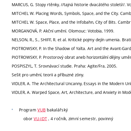
MARCUS, G. Stopy rtěnky, //tajná historie dvacátého století//. V
MITCHEL W. Placing Words, Symbols, Space, and the City. Camb
MITCHEL W. Space, Place, and the Infobahn, City of Bits. Cambr
MORGANOVÁ, P. Akční umění. Olomouc: Votobia, 1999.
NELSON, R., S., SHIFF, R. et al. Kritické pojmy dejín umenia. Brat
PIOTROWSKY, P. In the Shadow of Yalta. Art and the Avant-Gar
PIOTROWSKY, P. Prostorový obrat aneb horizontální dějiny umění
POSPISZYL, T. Srovnávací studie. Praha: Agite/Fra, 2005.
Sešit pro umění, teorii a příbuzné zóny.
VIDLER, A. The Architectural Uncanny, Essays in the Modern Un
VIDLER, A. Warped Space, Art, Architecture, and Anxiety in Mod
Program
VUB
bakalářský
obor
VU-IDT
, 4 ročník, zimní semestr, povinný