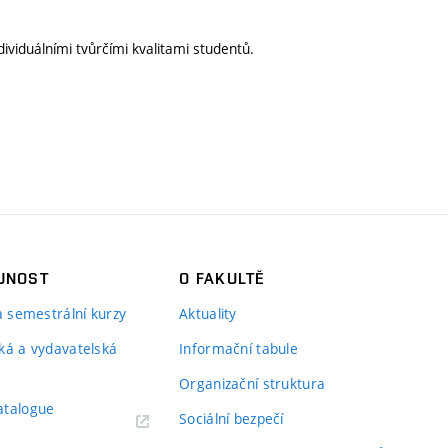
ividuálními tvůrčími kvalitami studentů.
JNOST
O FAKULTĚ
 a semestrální kurzy
Aktuality
ká a vydavatelská
Informační tabule
Organizační struktura
atalogue
Sociální bezpečí