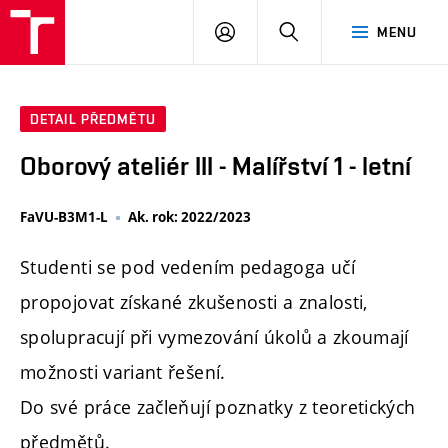
PŘIHLÁSIT
HLEDAT
MENU
SE
DETAIL PŘEDMĚTU
Oborový ateliér III - Malířství 1 - letní
FaVU-B3M1-L
Ak. rok: 2022/2023
Studenti se pod vedením pedagoga učí
propojovat získané zkušenosti a znalosti,
spolupracují při vymezování úkolů a zkoumají
možnosti variant řešení.
Do své práce začleňují poznatky z teoretických
předmětů.