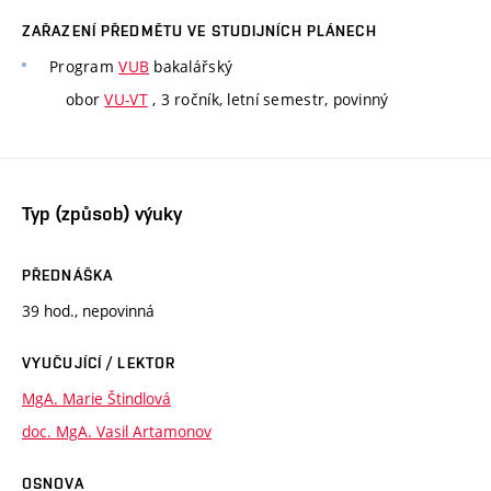
ZAŘAZENÍ PŘEDMĚTU VE STUDIJNÍCH PLÁNECH
Program
VUB
bakalářský
obor
VU-VT
, 3 ročník, letní semestr, povinný
Typ (způsob) výuky
PŘEDNÁŠKA
39 hod., nepovinná
VYUČUJÍCÍ / LEKTOR
MgA. Marie Štindlová
doc. MgA. Vasil Artamonov
OSNOVA