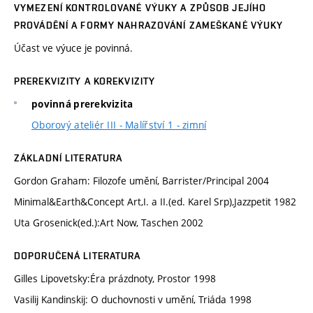
VYMEZENÍ KONTROLOVANÉ VÝUKY A ZPŮSOB JEJÍHO
PROVÁDĚNÍ A FORMY NAHRAZOVÁNÍ ZAMEŠKANÉ VÝUKY
Účast ve výuce je povinná.
PREREKVIZITY A KOREKVIZITY
povinná prerekvizita
Oborový ateliér III - Malířství 1 - zimní
ZÁKLADNÍ LITERATURA
Gordon Graham: Filozofe umění, Barrister/Principal 2004
Minimal&Earth&Concept Art,I. a II.(ed. Karel Srp),Jazzpetit 1982
Uta Grosenick(ed.):Art Now, Taschen 2002
DOPORUČENÁ LITERATURA
Gilles Lipovetsky:Éra prázdnoty, Prostor 1998
Vasilij Kandinskij: O duchovnosti v umění, Triáda 1998