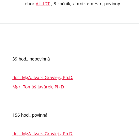
obor
VU-IDT
, 3 ročník, zimní semestr, povinný
39 hod., nepovinná
doc. MgA. Ivars Gravlejs, Ph.D.
Mgr. Tomáš Javůrek, Ph.D.
156 hod., povinná
doc. MgA. Ivars Gravlejs, Ph.D.