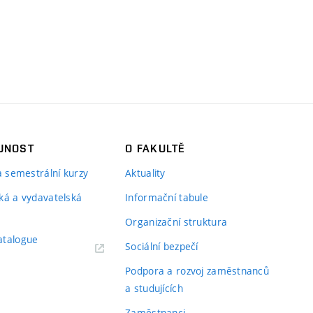
JNOST
O FAKULTĚ
 a semestrální kurzy
Aktuality
ká a vydavatelská
Informační tabule
Organizační struktura
atalogue
Sociální bezpečí
Podpora a rozvoj zaměstnanců
a studujících
Zaměstnanci