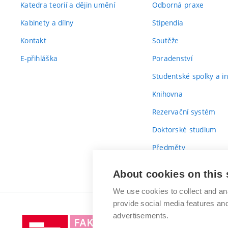
Katedra teorií a dějin umění
Odborná praxe
Kabinety a dílny
Stipendia
Kontakt
Soutěže
E-přihláška
Poradenství
Studentské spolky a ini
Knihovna
Rezervační systém
Doktorské studium
Předměty
Průvodce prvákem
About cookies on this 
We use cookies to collect and an
provide social media features a
advertisements.
Vysoké