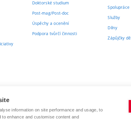
Doktorské studium
Spolupráce
Post-mag/Post-doc
Služby
Úspěchy a ocenění
Dílny
Podpora tvůrčí činnosti
Zápůjčky dě
ciativy
site
alyse information on site performance and usage, to
nd to enhance and customise content and
VYSOKÉ UČENÍ TECHNICKÉ V BRNĚ
FAKULTA VÝTVARNÝCH UMĚNÍ