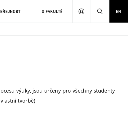
VEŘEJNOST
O FAKULTĚ
EN
PŘIHLÁSIT
HLEDAT
SE
rocesu výuky, jsou určeny pro všechny studenty
vlastní tvorbě)