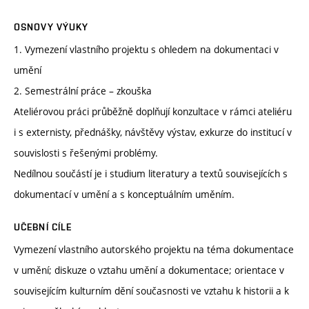
OSNOVY VÝUKY
1. Vymezení vlastního projektu s ohledem na dokumentaci v
umění
2. Semestrální práce – zkouška
Ateliérovou práci průběžně doplňují konzultace v rámci ateliéru
i s externisty, přednášky, návštěvy výstav, exkurze do institucí v
souvislosti s řešenými problémy.
Nedílnou součástí je i studium literatury a textů souvisejících s
dokumentací v umění a s konceptuálním uměním.
UČEBNÍ CÍLE
Vymezení vlastního autorského projektu na téma dokumentace
v umění; diskuze o vztahu umění a dokumentace; orientace v
souvisejícím kulturním dění současnosti ve vztahu k historii a k