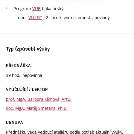
Program
VUB
bakalářský
obor
VU-IDT
, 2 ročník, zimní semestr, povinný
Typ (způsob) výuky
PŘEDNÁŠKA
39 hod., nepovinná
VYUČUJÍCÍ / LEKTOR
prof. MgA. Barbora Klímová, ArtD.
doc. MgA. Matěj Smetana, Ph.D.
OSNOVA
Přednášku vede vedoucí ateliéru podle potřeb aktuální výuky.