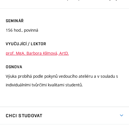
SEMINÁŘ
156 hod., povinná
VYUČUJÍCÍ / LEKTOR
prof. MgA. Barbora Klímová, ArtD.
OSNOVA
Výuka probíhá podle pokynů vedoucího ateliéru a v souladu s
individuálními tvůrčími kvalitami studentů.
CHCI STUDOVAT
Pojďte na FaVU