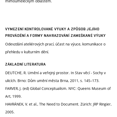
mimouměleckým oblastem.
VYMEZENÍ KONTROLOVANÉ VÝUKY A ZPŮSOB JEJÍHO
PROVÁDĚNÍ A FORMY NAHRAZOVÁNÍ ZAMEŠKANÉ VÝUKY
Odevzdání ateliérových prací, účast na výuce, komunikace o
přehledu v kulturním dění.
ZÁKLADNÍ LITERATURA
DEUTCHE, R. Umění a veřejný prostor. In Stav věcí - Sochy v
ulicích. Brno: Dům umění města Brna, 2011, s. 145–173.
FARVER, J. (ed) Global Conceptualism. NYC: Queens Museum of
Art, 1999.
HAVRÁNEK, V. et al., The Need to Document. Zürich: JRP Ringier,
2005.