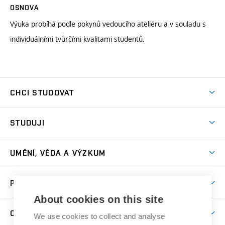
OSNOVA
Výuka probíhá podle pokynů vedoucího ateliéru a v souladu s
individuálními tvůrčími kvalitami studentů.
CHCI STUDOVAT
Pojďte na FaVU
STUDUJI
Nabídka ateliérů
Aktuality a výzvy
Přijímačky
UMĚNÍ, VĚDA A VÝZKUM
Studijní oddělení
Dny otevřených dveří
Centrum výzkumu
Časový plán studia
PRO VEŘEJNOST
Přípravné kurzy
Umělecká činnost
Studijní předpisy a formuláře
About cookies on this site
Studium bez bariér
Letní školy a semestrální kurzy
Publikační činnost
O FAKULTĚ
Studium a stáže v zahraničí
We use cookies to collect and analyse
Katedra teorií a dějin umění
Nakladatelská a vydavatelská činnost