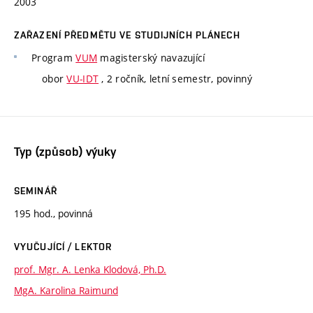
2003
ZAŘAZENÍ PŘEDMĚTU VE STUDIJNÍCH PLÁNECH
Program
VUM
magisterský navazující
obor
VU-IDT
, 2 ročník, letní semestr, povinný
Typ (způsob) výuky
SEMINÁŘ
195 hod., povinná
VYUČUJÍCÍ / LEKTOR
prof. Mgr. A. Lenka Klodová, Ph.D.
MgA. Karolina Raimund