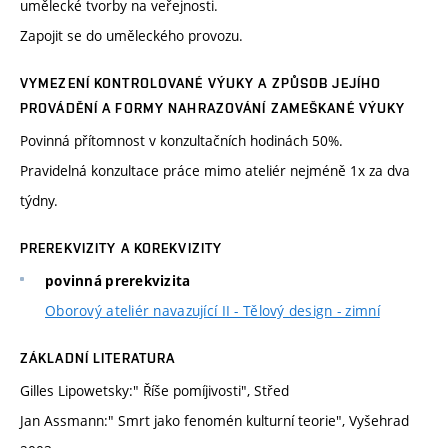
umělecké tvorby na veřejnosti.
Zapojit se do uměleckého provozu.
VYMEZENÍ KONTROLOVANÉ VÝUKY A ZPŮSOB JEJÍHO
PROVÁDĚNÍ A FORMY NAHRAZOVÁNÍ ZAMEŠKANÉ VÝUKY
Povinná přítomnost v konzultačních hodinách 50%.
Pravidelná konzultace práce mimo ateliér nejméně 1x za dva
týdny.
PREREKVIZITY A KOREKVIZITY
povinná prerekvizita
Oborový ateliér navazující II - Tělový design - zimní
ZÁKLADNÍ LITERATURA
Gilles Lipowetsky:" Říše pomíjivosti", Střed
Jan Assmann:" Smrt jako fenomén kulturní teorie", Vyšehrad