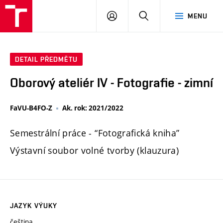
PŘIHLÁSIT
HLEDAT
MENU
SE
DETAIL PŘEDMĚTU
Oborový ateliér IV - Fotografie - zimní
FaVU-B4FO-Z
Ak. rok: 2021/2022
Semestrální práce - “Fotografická kniha”
Výstavní soubor volné tvorby (klauzura)
JAZYK VÝUKY
čeština