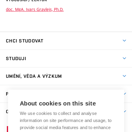
doc. MgA. Ivars Gravlejs, Ph.D.
CHCI STUDOVAT
Pojďte na FaVU
STUDUJI
Nabídka ateliérů
Aktuality a výzvy
Přijímačky
UMĚNÍ, VĚDA A VÝZKUM
Studijní oddělení
Dny otevřených dveří
Centrum výzkumu
Časový plán studia
PRO VEŘEJNOST
Přípravné kurzy
Umělecká činnost
Studijní předpisy a formuláře
About cookies on this site
Studium bez bariér
Letní školy a semestrální kurzy
Publikační činnost
O FAKULTĚ
Studium a stáže v zahraničí
We use cookies to collect and analyse
Katedra teorií a dějin umění
Nakladatelská a vydavatelská činnost
Projekty
information on site performance and usage, to
Rezidenční pobyty
Aktuality
Kabinety a dílny
Research Catalogue
provide social media features and to enhance
Vysoké
Výstavy