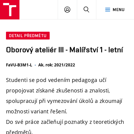
PŘIHLÁSIT
HLEDAT
MENU
SE
DETAIL PŘEDMĚTU
Oborový ateliér III - Malířství 1 - letní
FaVU-B3M1-L
Ak. rok: 2021/2022
Studenti se pod vedením pedagoga učí
propojovat získané zkušenosti a znalosti,
spolupracují při vymezování úkolů a zkoumají
možnosti variant řešení.
Do své práce začleňují poznatky z teoretických
předmětů.