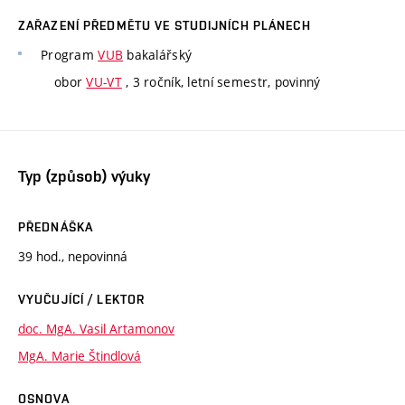
ZAŘAZENÍ PŘEDMĚTU VE STUDIJNÍCH PLÁNECH
Program
VUB
bakalářský
obor
VU-VT
, 3 ročník, letní semestr, povinný
Typ (způsob) výuky
PŘEDNÁŠKA
39 hod., nepovinná
VYUČUJÍCÍ / LEKTOR
doc. MgA. Vasil Artamonov
MgA. Marie Štindlová
OSNOVA