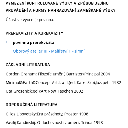
VYMEZENÍ KONTROLOVANÉ VÝUKY A ZPŮSOB JEJÍHO
PROVÁDĚNÍ A FORMY NAHRAZOVÁNÍ ZAMEŠKANÉ VÝUKY
Účast ve výuce je povinná.
PREREKVIZITY A KOREKVIZITY
povinná prerekvizita
Oborový ateliér III - Malířství 1 - zimní
ZÁKLADNÍ LITERATURA
Gordon Graham: Filozofe umění, Barrister/Principal 2004
Minimal&Earth&Concept Art,I. a II.(ed. Karel Srp),Jazzpetit 1982
Uta Grosenick(ed.):Art Now, Taschen 2002
DOPORUČENÁ LITERATURA
Gilles Lipovetsky:Éra prázdnoty, Prostor 1998
Vasilij Kandinskij: O duchovnosti v umění, Triáda 1998