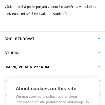
Výuka probíhá podle pokynů vedoucího ateliéru a v souladu s
individuálními tvůrčími kvalitami studentů.
CHCI STUDOVAT
Pojďte na FaVU
STUDUJI
Nabídka ateliérů
Aktuality a výzvy
Přijímačky
UMĚNÍ, VĚDA A VÝZKUM
Studijní oddělení
Dny otevřených dveří
Centrum výzkumu
Časový plán studia
PRO VEŘEJNOST
Přípravné kurzy
Umělecká činnost
Studijní předpisy a formuláře
About cookies on this site
Studium bez bariér
Letní školy a semestrální kurzy
Publikační činnost
O FAKULTĚ
Studium a stáže v zahraničí
We use cookies to collect and analyse
Katedra teorií a dějin umění
Nakladatelská a vydavatelská činnost
Projekty
information on site performance and usage, to
Rezidenční pobyty
Aktuality