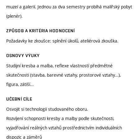
muzeí a galerií. Jednou za dva semestry probíhá malířský pobyt
(plenér).
ZPŮSOB A KRITÉRIA HODNOCENÍ
Požadavky ke zkoušce: splnění úkolů, ateliérová zkouška.
OSNOVY VÝUKY
Studijní kresba a malba, reflexe vlastností předmětné
skutečnosti (stavba, barevné vztahy, prostorové vztahy...),
figura, zátiší...
UČEBNÍ CÍLE
Osvojit si technologii studovaného oboru.
Rozvíjení schopnosti kresby a malby podle skutečnosti,
vyjadřování reálných vztahů prostřednictvím individuálních
dispozic a záměrů