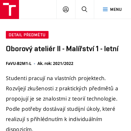
PŘIHLÁSIT
HLEDAT
MENU
SE
DETAIL PŘEDMĚTU
Oborový ateliér II - Malířství 1 - letní
FaVU-B2M1-L
Ak. rok: 2021/2022
Studenti pracují na vlastních projektech.
Rozvíjejí zkušenosti z praktických předmětů a
propojují je se znalostmi z teorií technologie.
Podle potřeby dostávají studijní úkoly, které
realizují s přihlédnutím k individuálním
dispozicím.