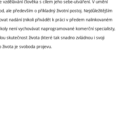
e vzdělávání člověka s cílem jeho sebe-utváření. V umění
, ale především o příkladný životní postoj. Nejdůležitějším
at nadání (nikoli přivádět k práci v předem nalinkovaném
oly není vychovávat naprogramované komerční specialisty,
u skutečnost života (které tak snadno zvládnou i svoji
 života je svoboda projevu.