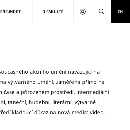
VEŘEJNOST
O FAKULTĚ
EN
PŘIHLÁSIT
HLEDAT
SE
současného akčního umění navazující na
 forma výtvarného umění, zaměřená přímo na
ém čase a přirozeném prostředí, intermediální
í, taneční, hudební, literární, výtvarné i
ředí kladoucí důraz na nová média: video,