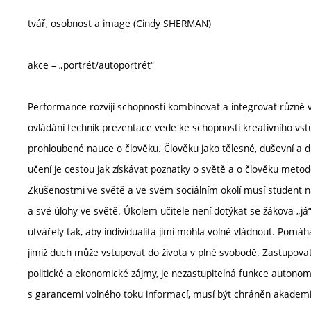
tvář, osobnost a image (Cindy SHERMAN)
akce – „portrét/autoportrét“
Performance rozvíjí schopnosti kombinovat a integrovat různé 
ovládání technik prezentace vede ke schopnosti kreativního vst
prohloubené nauce o člověku. Člověku jako tělesné, duševní a d
učení je cestou jak získávat poznatky o světě a o člověku metodo
Zkušenostmi ve světě a ve svém sociálním okolí musí student na
a své úlohy ve světě. Úkolem učitele není dotýkat se žákova „já“
utvářely tak, aby individualita jimi mohla volně vládnout. Pomá
jimiž duch může vstupovat do života v plné svobodě. Zastupovat a
politické a ekonomické zájmy, je nezastupitelná funkce autono
s garancemi volného toku informací, musí být chráněn akademi