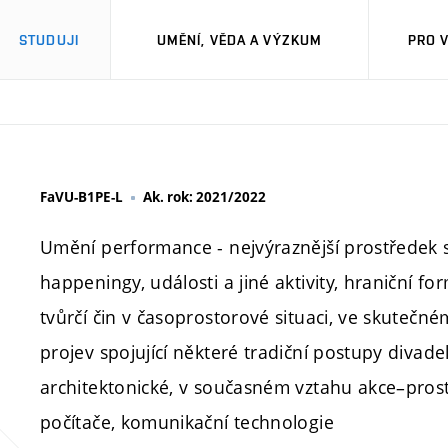
STUDUJI
UMĚNÍ, VĚDA A VÝZKUM
PRO 
FaVU-B1PE-L
Ak. rok: 2021/2022
Umění performance - nejvýraznější prostředek 
happeningy, události a jiné aktivity, hraniční
tvůrčí čin v časoprostorové situaci, ve skutečn
projev spojující některé tradiční postupy divadeln
architektonické, v současném vztahu akce–prost
počítače, komunikační technologie