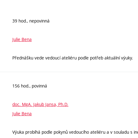
39 hod., nepovinná
Julie Bena
Přednášku vede vedoucí ateliéru podle potřeb aktuální výuky.
156 hod., povinná
doc. MgA. Jakub Jansa, Ph.D.
Julie Bena
Výuka probíhá podle pokynů vedoucího ateliéru a v souladu s ind