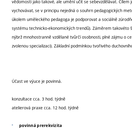
vědomosti jako takové, ale umění učit se sebevzdělávat. Cílem j
vychovávat, se v principu nejedná o souhrn pedagogických metod
úkolem uměleckého pedagoga je podporovat a sociálně zúrodňov
systému technicko-ekonomických trendů). Záměrem takovéto šk
nýbrž mnohostranně vzdělané tvůrčí osobnosti, plné zájmu o celo
zvolenou specializaci). Základní podmínkou tvořivého duchovního
Účast ve výuce je povinná.
konzultace cca. 3 hod. týdně
atelierová praxe cca. 12 hod. týdně
povinná prerekvizita