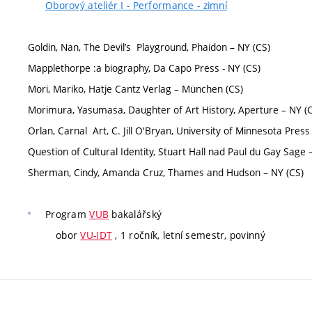
Oborový ateliér I - Performance - zimní
Goldin, Nan, The Devil’s Playground, Phaidon – NY (CS)
Mapplethorpe :a biography, Da Capo Press - NY (CS)
Mori, Mariko, Hatje Cantz Verlag – München (CS)
Morimura, Yasumasa, Daughter of Art History, Aperture – NY (
Orlan, Carnal Art, C. Jill O'Bryan, University of Minnesota Press
Question of Cultural Identity, Stuart Hall nad Paul du Gay Sage 
Sherman, Cindy, Amanda Cruz, Thames and Hudson – NY (CS)
Program
VUB
bakalářský
obor
VU-IDT
, 1 ročník, letní semestr, povinný