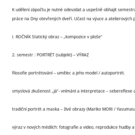
K udělení zápočtu je nutné odevzdat a uspešně obhajit semestráln
práce na Dny otevřených dveří. Učast na výuce a atelierových p
I. ROČNÍK Statický obraz – „kompozice v ploše“
2. semestr : PORTRÉT (subjekt) – VÝRAZ
filosofie portrétování – umělec a jeho model / autoportrét.
smyslová zkušenost „já“- vnímání a interpretace – sebereflexe 
tradiční portrét a maska – živé obrazy (Mariko MORI / Yasum
výraz v nových médiích: fotografie a video, reprodukce hudby a