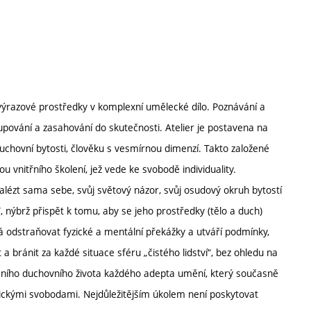
výrazové prostředky v komplexní umělecké dílo. Poznávání a
upování a zasahování do skutečnosti. Atelier je postavena na
uchovní bytosti, člověku s vesmírnou dimenzí. Takto založené
u vnitřního školení, jež vede ke svobodě individuality.
lézt sama sebe, svůj světový názor, svůj osudový okruh bytostí
, nýbrž přispět k tomu, aby se jeho prostředky (tělo a duch)
há odstraňovat fyzické a mentální překážky a utváří podmínky,
 bránit za každé situace sféru „čistého lidství“, bez ohledu na
mního duchovního života každého adepta umění, který současně
ckými svobodami. Nejdůležitějším úkolem není poskytovat