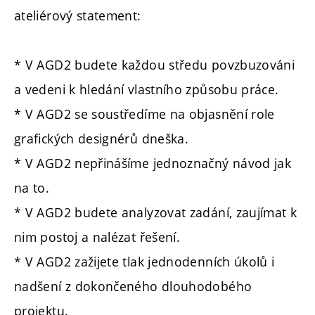
ateliérový statement:
* V AGD2 budete každou středu povzbuzováni
a vedeni k hledání vlastního způsobu práce.
* V AGD2 se soustředíme na objasnění role
grafických designérů dneška.
* V AGD2 nepřinášíme jednoznačný návod jak
na to.
* V AGD2 budete analyzovat zadání, zaujímat k
nim postoj a nalézat řešení.
* V AGD2 zažijete tlak jednodenních úkolů i
nadšení z dokončeného dlouhodobého
projektu.