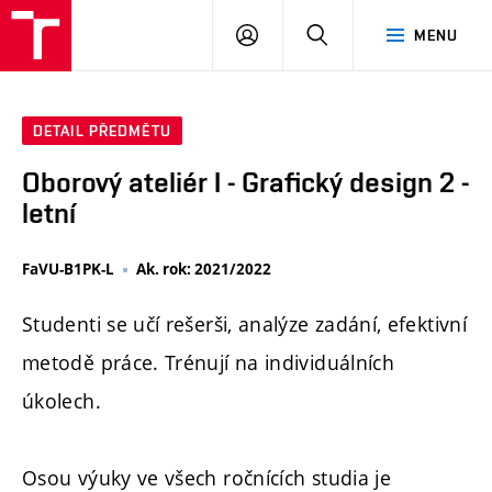
PŘIHLÁSIT
HLEDAT
MENU
SE
DETAIL PŘEDMĚTU
Oborový ateliér I - Grafický design 2 -
letní
FaVU-B1PK-L
Ak. rok: 2021/2022
Studenti se učí rešerši, analýze zadání, efektivní
metodě práce. Trénují na individuálních
úkolech.
Osou výuky ve všech ročnících studia je