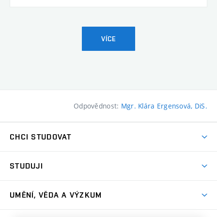
VÍCE
Odpovědnost:
Mgr. Klára Ergensová, DiS.
CHCI STUDOVAT
Pojďte na FaVU
STUDUJI
Nabídka ateliérů
Aktuality a výzvy
Přijímačky
UMĚNÍ, VĚDA A VÝZKUM
Studijní oddělení
Dny otevřených dveří
Centrum výzkumu