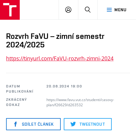
PŘIHLÁSIT
HLEDAT
MENU
SE
Rozvrh FaVU – zimní semestr
2024/2025
https://tinyurl.com/FaVU-rozvrh-zimni-2024
DATUM
20.08.2024 19:00
PUBLIKOVÁNÍ
https://www.favu.vut.cz/studenti/casovy-
ZKRÁCENÝ
plan/f26629/d263532
ODKAZ
SDÍLET ČLÁNEK
TWEETNOUT