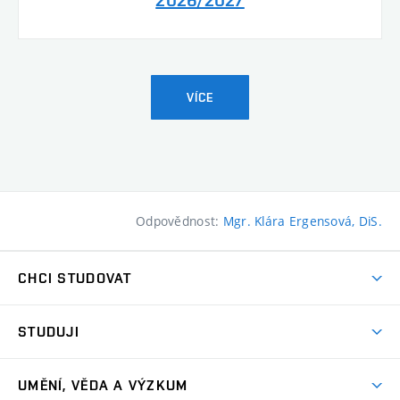
2026/2027
VÍCE
Odpovědnost:
Mgr. Klára Ergensová, DiS.
CHCI STUDOVAT
Pojďte na FaVU
STUDUJI
Nabídka ateliérů
Aktuality a výzvy
Přijímačky
UMĚNÍ, VĚDA A VÝZKUM