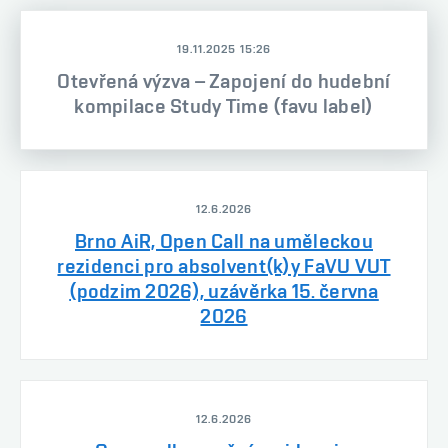
19.11.2025 15:26
Otevřená výzva – Zapojení do hudební
kompilace Study Time (favu label)
12.6.2026
Brno AiR, Open Call na uměleckou
rezidenci pro absolvent(k)y FaVU VUT
(podzim 2026), uzávěrka 15. června
2026
12.6.2026