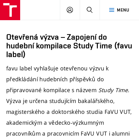
PŘIHLÁSIT
HLEDAT
MENU
SE
Otevřená výzva – Zapojení do
hudební kompilace Study Time (favu
label)
favu label vyhlašuje otevřenou výzvu k
předkládání hudebních příspěvků do
připravované kompilace s názvem
Study Time
.
Výzva je určena studujícím bakalářského,
magisterského a doktorského studia FaVU VUT,
akademickým a vědecko-výzkumným
pracovníkům a pracovnicím FaVU VUT i alumni