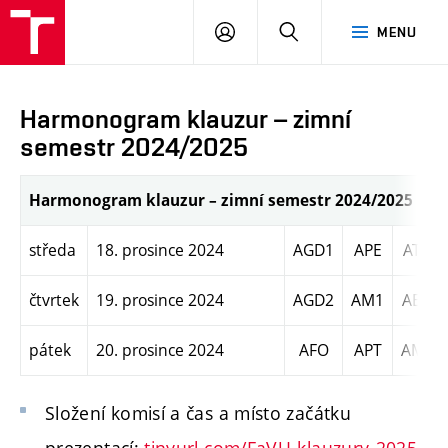
PŘIHLÁSIT
HLEDAT
MENU
SE
Harmonogram klauzur – zimní
semestr 2024/2025
Harmonogram klauzur – zimní semestr 2024/2025
středa
18. prosince 2024
AGD1
APE
ATD
čtvrtek
19. prosince 2024
AGD2
AM1
AEN
pátek
20. prosince 2024
AFO
APT
AM3
Složení komisí a čas a místo začátku