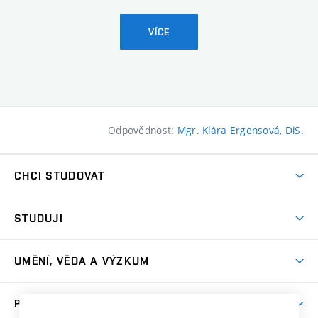
VÍCE
Odpovědnost:
Mgr. Klára Ergensová, DiS.
CHCI STUDOVAT
Pojďte na FaVU
STUDUJI
Nabídka ateliérů
Aktuality a výzvy
Přijímačky
UMĚNÍ, VĚDA A VÝZKUM
Studijní oddělení
Dny otevřených dveří
Centrum výzkumu
Časový plán studia
PRO VEŘEJNOST
Přípravné kurzy
Umělecká činnost