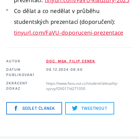
prezentací:
tinyurl.com/FaVU-klauzury-2025
Co dělat a co nedělat v průběhu
studentských prezentací (doporučení):
tinyurl.com/FaVU-doporuceni-prezentace
AUTOR
DOC. MGA. FILIP CENEK
DATUM
06.12.2024 08:50
PUBLIKOVÁNÍ
https://www.favu.vut.cz/studenti/aktuality-
ZKRÁCENÝ
vyzvy/f26017/d271050
ODKAZ
SDÍLET ČLÁNEK
TWEETNOUT