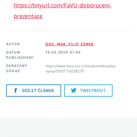
https://tinyurl.com/FaVU-doporuceni-
prezentace
AUTOR
DOC. MGA. FILIP CENEK
DATUM
14.05.2024 01:45
PUBLIKOVÁNÍ
https://www.favu.vut.cz/studenti/aktuality-
ZKRÁCENÝ
vyzvy/f26017/d258270
ODKAZ
SDÍLET ČLÁNEK
TWEETNOUT