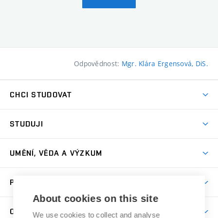
Odpovědnost:
Mgr. Klára Ergensová, DiS.
CHCI STUDOVAT
Pojďte na FaVU
STUDUJI
Nabídka ateliérů
Aktuality a výzvy
Přijímačky
UMĚNÍ, VĚDA A VÝZKUM
Studijní oddělení
Dny otevřených dveří
Centrum výzkumu
Časový plán studia
PRO VEŘEJNOST
Přípravné kurzy
Umělecká činnost
Studijní předpisy a formuláře
About cookies on this site
Studium bez bariér
Letní školy a semestrální kurzy
Publikační činnost
O FAKULTĚ
Studium a stáže v zahraničí
We use cookies to collect and analyse
Katedra teorií a dějin umění