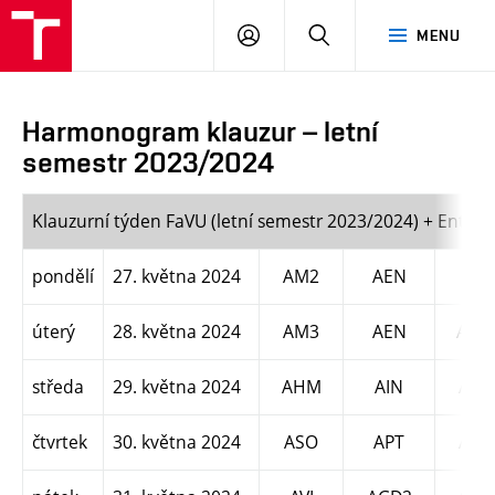
PŘIHLÁSIT
HLEDAT
MENU
SE
Harmonogram klauzur – letní
semestr 2023/2024
Klauzurní týden FaVU (letní semestr 2023/2024) + Enter 
pondělí
27. května 2024
AM2
AEN
úterý
28. května 2024
AM3
AEN
AM1
středa
29. května 2024
AHM
AIN
ATD
čtvrtek
30. května 2024
ASO
APT
AFO