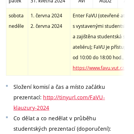
pátek
31. května 2024
AVI
AGD2
AKG
sobota
1. června 2024
Enter FaVU (otevřené atelié
neděle
2. června
2024
s vystavenými studentským
a zajištěna studentská slu
ateliéru); FaVU je přístupná
od 10:00 do 18:00 hod.,
více
https://www.favu.vut.cz/f2
Složení komisí a čas a místo začátku
prezentací:
http://tinyurl.com/FaVU-
klauzury-2024
Co dělat a co nedělat v průběhu
studentských prezentací (doporučení):