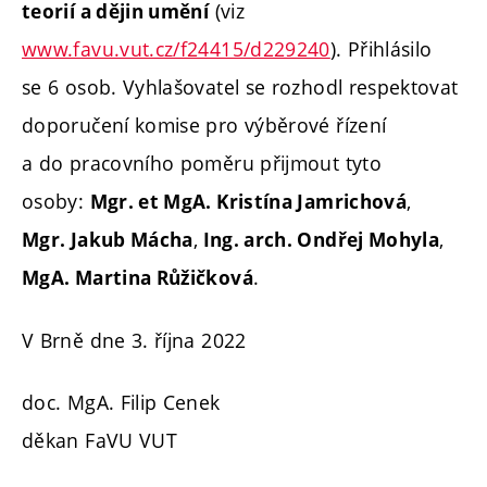
(viz
teorií a dějin umění
www.favu.vut.cz/f24415/d229240
). Přihlásilo
se 6 osob.
Vyhlašovatel se rozhodl respektovat
doporučení komise pro výběrové řízení
a do pracovního poměru přijmout tyto
osoby:
,
Mgr. et MgA. Kristína Jamrichová
,
,
Mgr. Jakub Mácha
Ing. arch. Ondřej Mohyla
.
MgA. Martina Růžičková
V Brně dne 3. října 2022
doc. MgA. Filip Cenek
děkan FaVU VUT