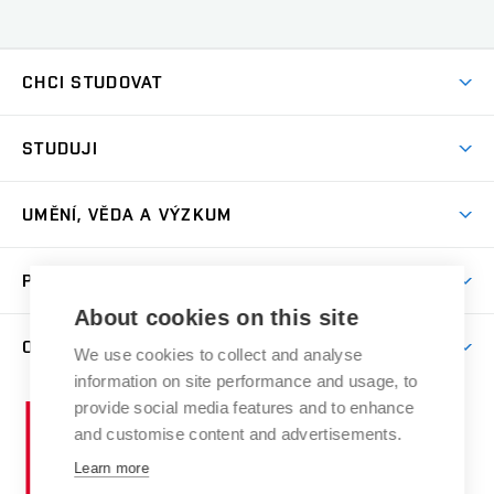
CHCI STUDOVAT
Pojďte na FaVU
STUDUJI
Nabídka ateliérů
Aktuality a výzvy
Přijímačky
UMĚNÍ, VĚDA A VÝZKUM
Studijní oddělení
Dny otevřených dveří
Centrum výzkumu
Časový plán studia
PRO VEŘEJNOST
Přípravné kurzy
Umělecká činnost
Studijní předpisy a formuláře
About cookies on this site
Studium bez bariér
Letní školy a semestrální kurzy
Publikační činnost
O FAKULTĚ
Studium a stáže v zahraničí
We use cookies to collect and analyse
Katedra teorií a dějin umění
Nakladatelská a vydavatelská činnost
Projekty
information on site performance and usage, to
Rezidenční pobyty
Aktuality
Kabinety a dílny
Research Catalogue
provide social media features and to enhance
Vysoké
Výstavy
Odborná praxe
Portal
Informační tabule
and customise content and advertisements.
Kontakt
učení
Konference
Stipendia
technické
Learn more
Galerie
Organizační struktura
E-přihláška
Doktorské studium