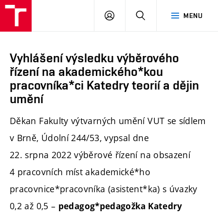
PŘIHLÁSIT
HLEDAT
MENU
SE
Vyhlášení výsledku výběrového
řízení na akademického*kou
pracovníka*ci Katedry teorií a dějin
umění
Děkan Fakulty výtvarných umění VUT se sídlem
v Brně, Údolní 244/53, vypsal dne
22. srpna 2022 výběrové řízení
na obsazení
4 pracovních míst akademické*ho
pracovnice*pracovníka (asistent*ka) s úvazky
0,2 až 0,5
–
pedagog*pedagožka Katedry