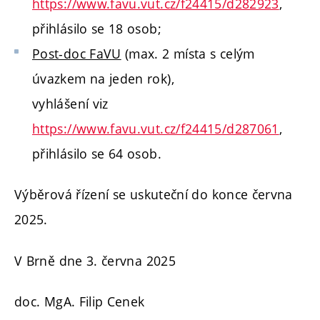
https://www.favu.vut.cz/f24415/d282923
,
přihlásilo se 18 osob;
Post-doc FaVU
(max. 2 místa s celým
úvazkem na jeden rok),
vyhlášení viz
https://www.favu.vut.cz/f24415/d287061
,
přihlásilo se 64 osob.
Výběrová řízení se uskuteční do konce června
2025.
V Brně dne 3. června 2025
doc. MgA. Filip Cenek