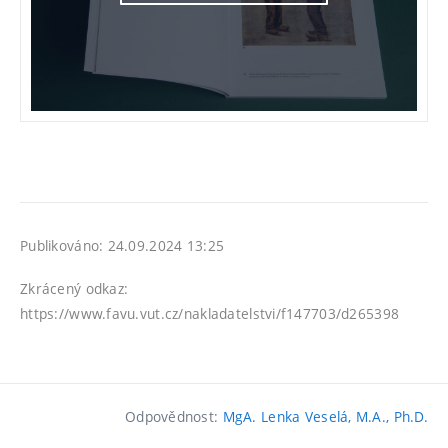
Publikováno: 24.09.2024 13:25
Zkrácený odkaz:
https://www.favu.vut.cz/nakladatelstvi/f147703/d265398
Odpovědnost:
MgA. Lenka Veselá, M.A., Ph.D.