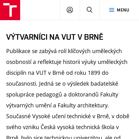
PŘIHLÁSIT
HLEDAT
MENU
SE
VÝTVARNÍCI NA VUT V BRNĚ
Publikace se zabývá rolí klíčových uměleckých
osobností a reflektuje historii výuky uměleckých
disciplín na VUT v Brně od roku 1899 do
současnosti. Jedná se o výsledek badatelské
spolupráce pedagogů a doktorandů Fakulty
výtvarných umění a Fakulty architektury.
Současné Vysoké učení technické v Brně, v době
svého vzniku Česká vysoká technická škola v
Brně, bylo sice technickou univerzitou, ale od