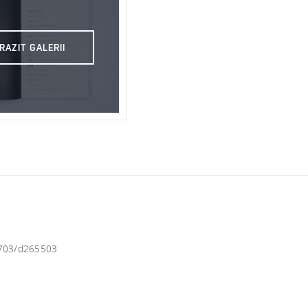
RAZIT GALERII
7703/d265503