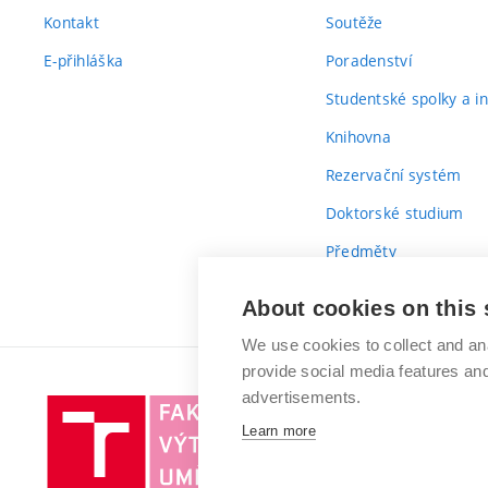
Kontakt
Soutěže
E-přihláška
Poradenství
Studentské spolky a ini
Knihovna
Rezervační systém
Doktorské studium
Předměty
Průvodce prvákem
About cookies on this 
We use cookies to collect and an
provide social media features a
advertisements.
Vysoké
Learn more
učení
technické