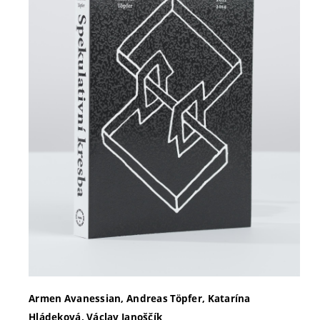
Armen Avanessian, Andreas Töpfer, Katarína
Hládeková, Václav Janoščík