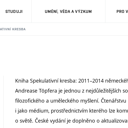
STUDUJI
UMĚNÍ, VĚDA A VÝZKUM
PRO 
ATIVNÍ KRESBA
Kniha Spekulativní kresba: 2011–2014 německéh
Andrease Töpfera je jednou z nejdůležitějších so
filozofického a uměleckého myšlení. Čtenářstvu p
i jako médium, prostřednictvím kterého lze ko
o světě. České vydání je doplněno o aktualizo