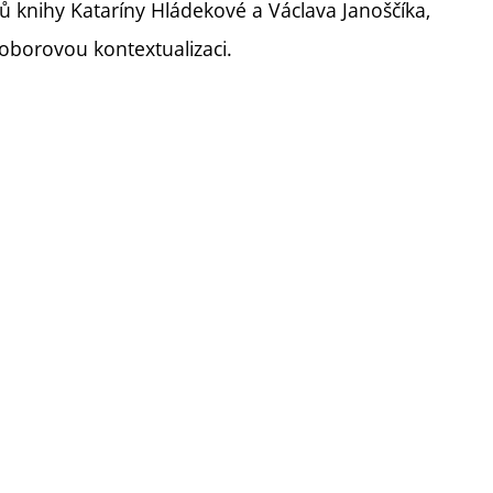
 knihy Kataríny Hládekové a Václava Janoščíka,
í oborovou kontextualizaci.