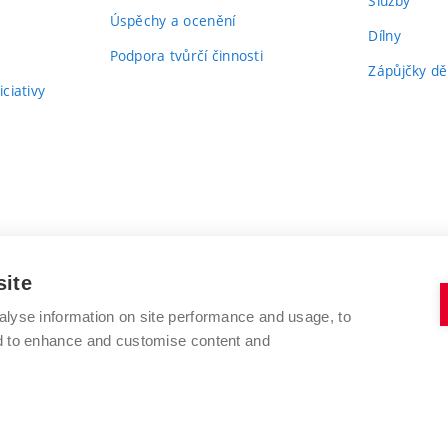
Služby
Úspěchy a ocenění
Dílny
Podpora tvůrčí činnosti
Zápůjčky dě
ciativy
site
alyse information on site performance and usage, to
nd to enhance and customise content and
VYSOKÉ UČENÍ TECHNICKÉ V BRNĚ
FAKULTA VÝTVARNÝCH UMĚNÍ
Údolní 244/53
www.favu.vut.cz
602 00 Brno
studijni@favu.vut.cz