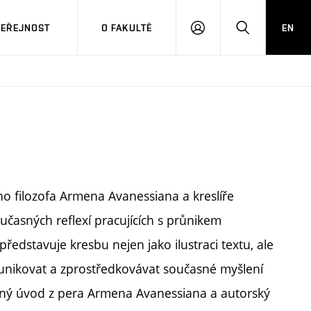
VEŘEJNOST
O FAKULTĚ
EN
PŘIHLÁSIT
HLEDAT
SE
o filozofa Armena Avanessiana a kreslíře
učasných reflexí pracujících s průnikem
ředstavuje kresbu nejen jako ilustraci textu, ale
munikovat a zprostředkovávat současné myšlení
vaný úvod z pera Armena Avanessiana a autorský