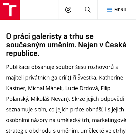
PŘIHLÁSIT
HLEDAT
MENU
SE
O práci galeristy a trhu se
současným uměním. Nejen v České
republice.
Publikace obsahuje soubor šesti rozhovorů s
majiteli privátních galerií (Jiří Švestka, Katherine
Kastner, Michal Mánek, Lucie Drdová, Filip
Polanský, Mikuláš Nevan). Skrze jejich odpovědi
seznamuje s tím, co jejich práce obnáší, i s jejich
osobními názory na umělecký trh, marketingové
strategie obchodu s uměním, umělecké veletrhy