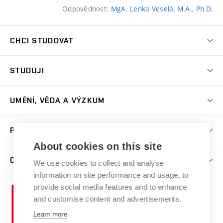
Odpovědnost:
MgA. Lenka Veselá, M.A., Ph.D.
CHCI STUDOVAT
Pojďte na FaVU
STUDUJI
Nabídka ateliérů
Aktuality a výzvy
Přijímačky
UMĚNÍ, VĚDA A VÝZKUM
Studijní oddělení
Dny otevřených dveří
Centrum výzkumu
Časový plán studia
PRO VEŘEJNOST
Přípravné kurzy
Umělecká činnost
Studijní předpisy a formuláře
About cookies on this site
Studium bez bariér
Letní školy a semestrální kurzy
Publikační činnost
O FAKULTĚ
Studium a stáže v zahraničí
We use cookies to collect and analyse
Katedra teorií a dějin umění
Nakladatelská a vydavatelská činnost
Projekty
information on site performance and usage, to
Rezidenční pobyty
Aktuality
Kabinety a dílny
Research Catalogue
provide social media features and to enhance
Vysoké
Výstavy
Odborná praxe
Portal
Informační tabule
and customise content and advertisements.
Kontakt
učení
Konference
Stipendia
Learn more
technické
Galerie
Organizační struktura
E-přihláška