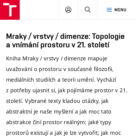
PŘIHLÁSIT
HLEDAT
MENU
SE
Mraky / vrstvy / dimenze: Topologie
a vnímání prostoru v 21. století
Kniha Mraky / vrstvy / dimenze mapuje
uvažování o prostoru v současné filozofii,
mediálních studiích a teorii umění. Vychází
z potřeby ujasnit si, jak pojímáme prostor v 21.
století. Vybrané texty kladou otázky, jak
abstraktní je naše myšlení a jak moc tato
abstrakce činí prostor reálným; jaké typy
prostorů existují a jak je lze vytvořit; jak moc