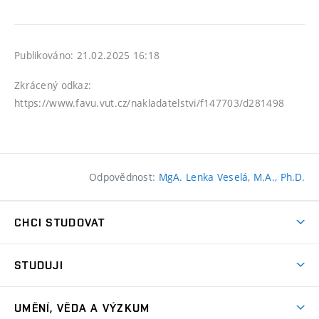
Publikováno: 21.02.2025 16:18
Zkrácený odkaz:
https://www.favu.vut.cz/nakladatelstvi/f147703/d281498
Odpovědnost:
MgA. Lenka Veselá, M.A., Ph.D.
CHCI STUDOVAT
Pojďte na FaVU
STUDUJI
Nabídka ateliérů
Aktuality a výzvy
Přijímačky
UMĚNÍ, VĚDA A VÝZKUM