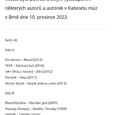
některých autorů a autorek v Kabinetu múz
v Brně dne 10. prosince 2023.
FaVU 30
Side A
Fiordmoss – Maud (2012)
TEVE – Dárkový koš (2018)
◊►≈ (Piča z hoven) – Děti (2012)
Panáčik – Vata (2017)
Václav Stratil – Stejně jednou umřu (2013)
Side B
Mateřídouška – H(ack)er god (2005)
Humpty Dumpty – Neděle / Sunday (1999)
THYME – THYME (2019)