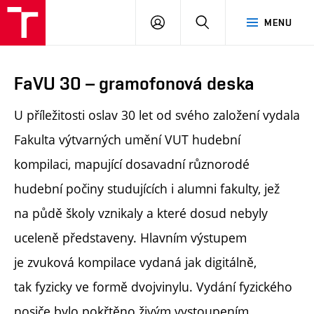
PŘIHLÁSIT
HLEDAT
MENU
SE
FaVU 30 – gramofonová deska
U příležitosti oslav 30 let od svého založení vydala
Fakulta výtvarných umění VUT hudební
kompilaci, mapující dosavadní různorodé
hudební počiny studujících i alumni fakulty, jež
na půdě školy vznikaly a které dosud nebyly
uceleně představeny. Hlavním výstupem
je zvuková kompilace vydaná jak digitálně,
tak fyzicky ve formě dvojvinylu. Vydání fyzického
nosiče bylo pokřtěno živým vystoupením