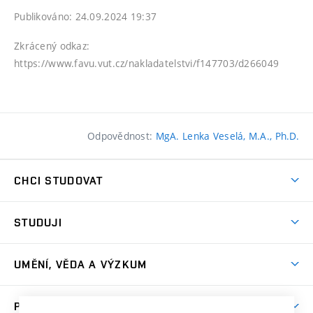
Publikováno: 24.09.2024 19:37
Zkrácený odkaz:
https://www.favu.vut.cz/nakladatelstvi/f147703/d266049
Odpovědnost:
MgA. Lenka Veselá, M.A., Ph.D.
CHCI STUDOVAT
Pojďte na FaVU
STUDUJI
Nabídka ateliérů
Aktuality a výzvy
Přijímačky
UMĚNÍ, VĚDA A VÝZKUM
Studijní oddělení
Dny otevřených dveří
Centrum výzkumu
Časový plán studia
PRO VEŘEJNOST
Přípravné kurzy