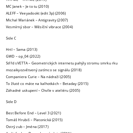
MC Janek – Je to tu (2010)
ALEFF – Veeyadookt (edit 3p) (2006)
Michal Mariánek – Antigravity (2007)
Vesmírný sbor – Měsíční vibrace (2004)
Side C
Hrtl – Sama (2013)
GWD – op_04 (2022)
Střřd sVETTA – Geometrických internetu pahýly stromu smrku rku
mozaikyozvětvený zatímco se signálu (2018)
Companiera Curie – Na nádraží (2005)
To žluté co máte na kalhotkách – Betaday (2015)
Záhadné uskupení – Chvíle v ateliéru (2005)
Side D
Best Before End – Level 3 (2021)
Tomáš Hrubiš – Platonická (2015)
Ostrý zub – Jména (2017)