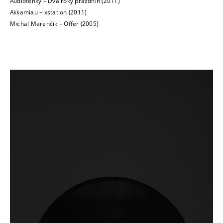
Audiofenky – Dva roky prázdnin (2011)
Akkamiau – xstation (2011)
Michal Marenčík – Offer (2005)