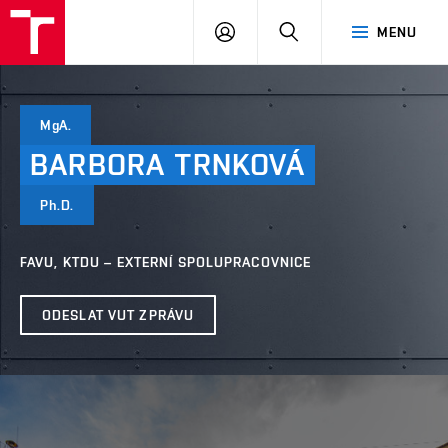
PŘIHLÁSIT
HLEDAT
MENU
SE
MgA.
BARBORA
TRNKOVÁ
Ph.D.
FAVU, KTDU – EXTERNÍ SPOLUPRACOVNICE
ODESLAT VUT ZPRÁVU