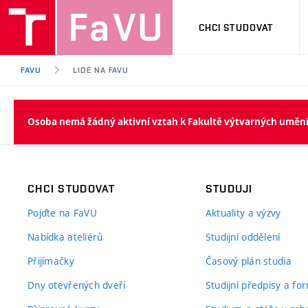
CHCI STUDOVAT
FAVU
LIDÉ NA FAVU
Osoba nemá žádný aktivní vztah k Fakultě výtvarných uměn
CHCI STUDOVAT
STUDUJI
Pojďte na FaVU
Aktuality a výzvy
Nabídka ateliérů
Studijní oddělení
Přijímačky
Časový plán studia
Dny otevřených dveří
Studijní předpisy a fo