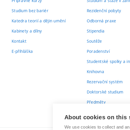
Přípravné kurzy
Studium a stáže v zahr
Studium bez bariér
Rezidenční pobyty
Katedra teorií a dějin umění
Odborná praxe
Kabinety a dílny
Stipendia
Kontakt
Soutěže
E-přihláška
Poradenství
Studentské spolky a ini
Knihovna
Rezervační systém
Doktorské studium
Předměty
Průvodce prvákem
About cookies on this 
We use cookies to collect and an