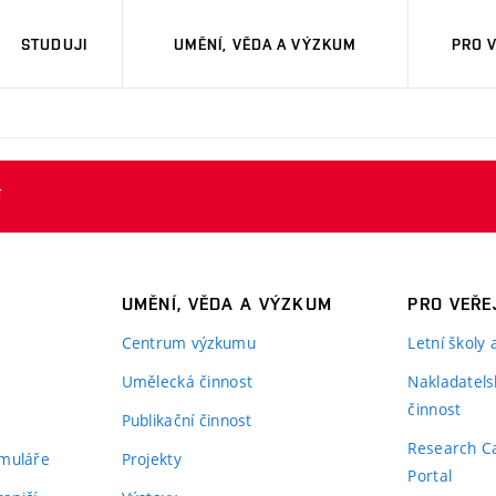
STUDUJI
UMĚNÍ, VĚDA A VÝZKUM
PRO 
í
UMĚNÍ, VĚDA A VÝZKUM
PRO VEŘE
Centrum výzkumu
Letní školy
Umělecká činnost
Nakladatels
činnost
Publikační činnost
Research C
rmuláře
Projekty
Portal