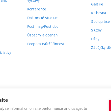
aničí
Výstavy
Galerie
Konference
Knihovna
Doktorské studium
Spolupráce
Post-mag/Post-doc
Služby
Úspěchy a ocenění
Dílny
Podpora tvůrčí činnosti
Zápůjčky dě
ciativy
site
alyse information on site performance and usage, to