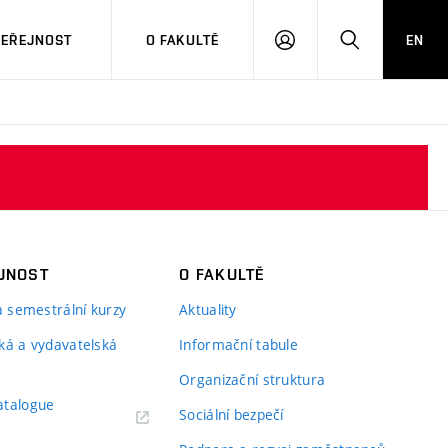
VEŘEJNOST
O FAKULTĚ
EN
PŘIHLÁSIT
HLEDAT
SE
JNOST
O FAKULTĚ
 a semestrální kurzy
Aktuality
ká a vydavatelská
Informační tabule
Organizační struktura
atalogue
Sociální bezpečí