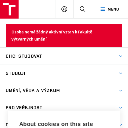
PŘIHLÁSIT
HLEDAT
MENU
SE
Osoba nemá žádný aktivní vztah k Fakultě
výtvarných umění
CHCI STUDOVAT
Pojďte na FaVU
STUDUJI
Nabídka ateliérů
Aktuality a výzvy
Přijímačky
UMĚNÍ, VĚDA A VÝZKUM
Studijní oddělení
Dny otevřených dveří
Centrum výzkumu
Časový plán studia
PRO VEŘEJNOST
Přípravné kurzy
Umělecká činnost
Studijní předpisy a formuláře
Studium bez bariér
Letní školy a semestrální kurzy
Publikační činnost
About cookies on this site
O FAKULTĚ
Studium a stáže v zahraničí