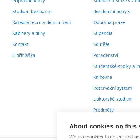
Přípravné kurzy
Studium a stáže v zahr
Studium bez bariér
Rezidenční pobyty
Katedra teorií a dějin umění
Odborná praxe
Kabinety a dílny
Stipendia
Kontakt
Soutěže
E-přihláška
Poradenství
Studentské spolky a ini
Knihovna
Rezervační systém
Doktorské studium
Předměty
Průvodce prvákem
About cookies on this 
We use cookies to collect and an