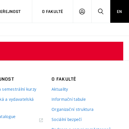
VEŘEJNOST
O FAKULTĚ
EN
PŘIHLÁSIT
HLEDAT
SE
JNOST
O FAKULTĚ
 a semestrální kurzy
Aktuality
ká a vydavatelská
Informační tabule
Organizační struktura
atalogue
Sociální bezpečí