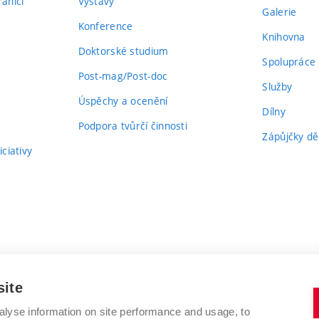
aničí
Výstavy
Galerie
Konference
Knihovna
Doktorské studium
Spolupráce
Post-mag/Post-doc
Služby
Úspěchy a ocenění
Dílny
Podpora tvůrčí činnosti
Zápůjčky dě
ciativy
site
alyse information on site performance and usage, to