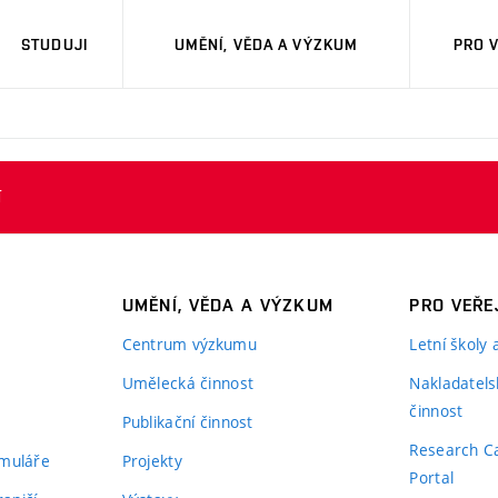
STUDUJI
UMĚNÍ, VĚDA A VÝZKUM
PRO 
í
UMĚNÍ, VĚDA A VÝZKUM
PRO VEŘE
Centrum výzkumu
Letní školy
Umělecká činnost
Nakladatels
činnost
Publikační činnost
Research C
rmuláře
Projekty
Portal