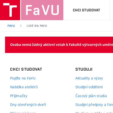
CHCI STUDOVAT
FAVU
LIDÉ NA FAVU
Osoba nemá žádný aktivní vztah k Fakultě výtvarných uměn
CHCI STUDOVAT
STUDUJI
Pojďte na FaVU
Aktuality a výzvy
Nabídka ateliérů
Studijní oddělení
Přijímačky
Časový plán studia
Dny otevřených dveří
Studijní předpisy a fo