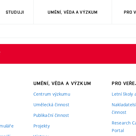
STUDUJI
UMĚNÍ, VĚDA A VÝZKUM
PRO 
í
UMĚNÍ, VĚDA A VÝZKUM
PRO VEŘE
Centrum výzkumu
Letní školy
Umělecká činnost
Nakladatels
činnost
Publikační činnost
Research C
rmuláře
Projekty
Portal