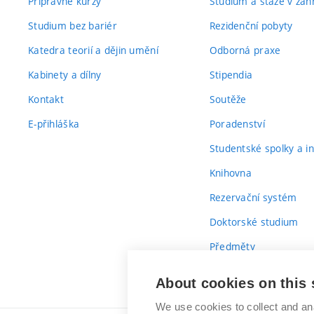
Přípravné kurzy
Studium a stáže v zahr
Studium bez bariér
Rezidenční pobyty
Katedra teorií a dějin umění
Odborná praxe
Kabinety a dílny
Stipendia
Kontakt
Soutěže
E-přihláška
Poradenství
Studentské spolky a ini
Knihovna
Rezervační systém
Doktorské studium
Předměty
Průvodce prvákem
About cookies on this 
We use cookies to collect and an