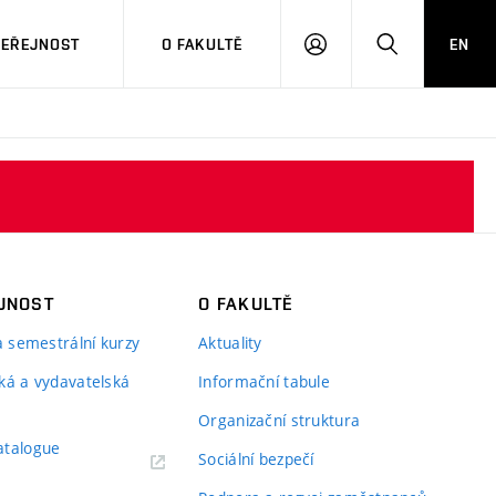
VEŘEJNOST
O FAKULTĚ
EN
PŘIHLÁSIT
HLEDAT
SE
JNOST
O FAKULTĚ
 a semestrální kurzy
Aktuality
ká a vydavatelská
Informační tabule
Organizační struktura
atalogue
Sociální bezpečí