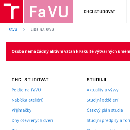
CHCI STUDOVAT
FAVU
LIDÉ NA FAVU
Osoba nemá žádný aktivní vztah k Fakultě výtvarných uměn
CHCI STUDOVAT
STUDUJI
Pojďte na FaVU
Aktuality a výzvy
Nabídka ateliérů
Studijní oddělení
Přijímačky
Časový plán studia
Dny otevřených dveří
Studijní předpisy a fo