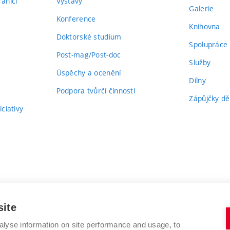
aničí
Výstavy
Galerie
Konference
Knihovna
Doktorské studium
Spolupráce
Post-mag/Post-doc
Služby
Úspěchy a ocenění
Dílny
Podpora tvůrčí činnosti
Zápůjčky dě
ciativy
site
alyse information on site performance and usage, to