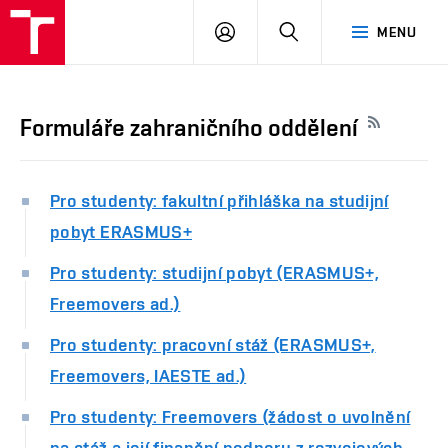
PŘIHLÁSIT
HLEDAT
MENU
SE
Formuláře zahraničního oddělení
Pro studenty: fakultní přihláška na studijní
pobyt ERASMUS+
Pro studenty: studijní pobyt (ERASMUS+,
Freemovers ad.)
Pro studenty: pracovní stáž (ERASMUS+,
Freemovers, IAESTE ad.)
Pro studenty: Freemovers (žádost o uvolnění
na stáž a její finanční podporu z rozvojových