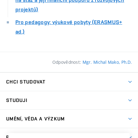
projektů)
Pro pedagogy: výukové pobyty (ERASMUS+
ad.)
Odpovědnost:
Mgr. Michal Mako, Ph.D.
CHCI STUDOVAT
Pojďte na FaVU
STUDUJI
Nabídka ateliérů
Aktuality a výzvy
Přijímačky
UMĚNÍ, VĚDA A VÝZKUM
Studijní oddělení
Dny otevřených dveří
Centrum výzkumu
Časový plán studia
PRO VEŘEJNOST
Přípravné kurzy