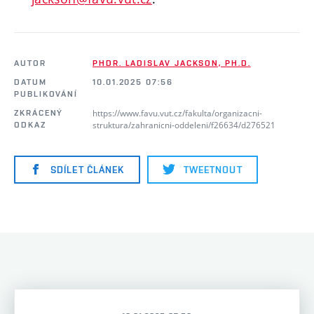
AUTOR
PHDR. LADISLAV JACKSON, PH.D.
DATUM
10.01.2025 07:56
PUBLIKOVÁNÍ
https://www.favu.vut.cz/fakulta/organizacni-
ZKRÁCENÝ
struktura/zahranicni-oddeleni/f26634/d276521
ODKAZ
SDÍLET ČLÁNEK
TWEETNOUT