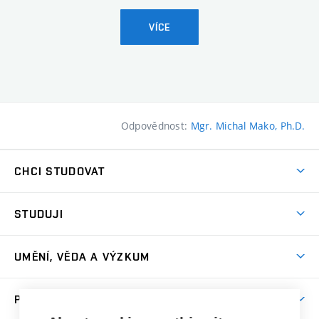
VÍCE
Odpovědnost:
Mgr. Michal Mako, Ph.D.
CHCI STUDOVAT
Pojďte na FaVU
STUDUJI
Nabídka ateliérů
Aktuality a výzvy
Přijímačky
UMĚNÍ, VĚDA A VÝZKUM
Studijní oddělení
Dny otevřených dveří
Centrum výzkumu
Časový plán studia
PRO VEŘEJNOST
Přípravné kurzy
Umělecká činnost
Studijní předpisy a formuláře