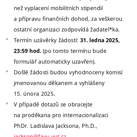
než vyplacení mobilitních stipendií
a přípravu finančních dohod, za veškerou
ostatní organizaci zodpovídá žadatel*ka.
Termín uzávěrky žádostí:
31
. ledna 2025,
(po tomto termínu bude
23:59 hod.
formulář automaticky uzavřen).
Došlé žádosti budou vyhodnoceny komisí
jmenovanou děkanem a vyhlášeny
15. února 2025.
V případě dotazů se obracejte
na proděkana pro internacionalizaci
PhDr. Ladislava Jacksona, Ph.D.,
jackson@favu.vut.cz
.