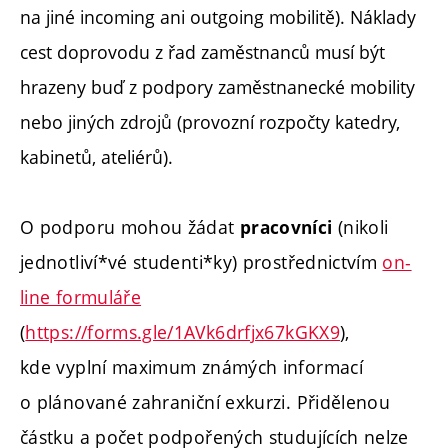
na jiné incoming ani outgoing mobilitě). Náklady
cest doprovodu z řad zaměstnanců musí být
hrazeny buď z podpory zaměstnanecké mobility
nebo jiných zdrojů (provozní rozpočty katedry,
kabinetů, ateliérů).
O podporu mohou žádat
(nikoli
pracovníci
jednotliví*vé studenti*ky) prostřednictvím
on-
line formuláře
(
https://forms.gle/1AVk6drfjx67kGKX9
),
kde vyplní maximum známých informací
o plánované zahraniční exkurzi. Přidělenou
částku a počet podpořených studujících nelze