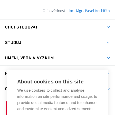
Odpovědnost:
doc. Mgr. Pavel Korbička
CHCI STUDOVAT
Pojďte na FaVU
STUDUJI
Nabídka ateliérů
Aktuality a výzvy
Přijímačky
UMĚNÍ, VĚDA A VÝZKUM
Studijní oddělení
Dny otevřených dveří
Centrum výzkumu
Časový plán studia
PRO VEŘEJNOST
Přípravné kurzy
Umělecká činnost
Studijní předpisy a formuláře
About cookies on this site
Studium bez bariér
Letní školy a semestrální kurzy
Publikační činnost
O FAKULTĚ
Studium a stáže v zahraničí
We use cookies to collect and analyse
Katedra teorií a dějin umění
Nakladatelská a vydavatelská činnost
Projekty
information on site performance and usage, to
Rezidenční pobyty
Aktuality
Kabinety a dílny
Research Catalogue
provide social media features and to enhance
Vysoké
Výstavy
Odborná praxe
Portal
Informační tabule
and customise content and advertisements.
Kontakt
učení
Konference