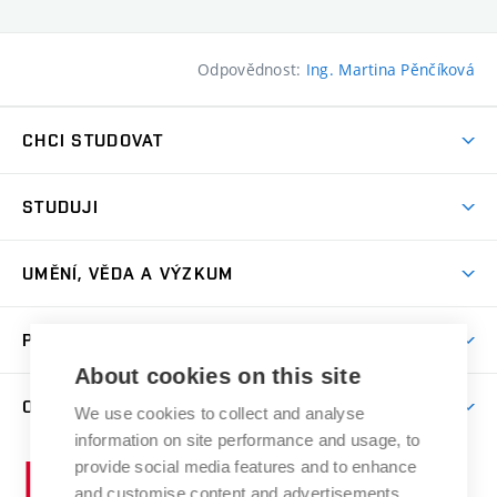
Odpovědnost:
Ing. Martina Pěnčíková
CHCI STUDOVAT
Pojďte na FaVU
STUDUJI
Nabídka ateliérů
Aktuality a výzvy
Přijímačky
UMĚNÍ, VĚDA A VÝZKUM
Studijní oddělení
Dny otevřených dveří
Centrum výzkumu
Časový plán studia
PRO VEŘEJNOST
Přípravné kurzy
Umělecká činnost
Studijní předpisy a formuláře
About cookies on this site
Studium bez bariér
Letní školy a semestrální kurzy
Publikační činnost
O FAKULTĚ
Studium a stáže v zahraničí
We use cookies to collect and analyse
Katedra teorií a dějin umění
Nakladatelská a vydavatelská činnost
Projekty
information on site performance and usage, to
Rezidenční pobyty
Aktuality
Kabinety a dílny
Research Catalogue
provide social media features and to enhance
Vysoké
Výstavy
Odborná praxe
Portal
Informační tabule
and customise content and advertisements.