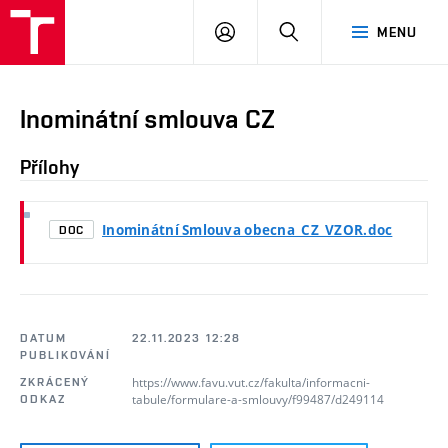
PŘIHLÁSIT
HLEDAT
MENU
SE
Inominátní smlouva CZ
Přílohy
Inominátní Smlouva obecna_CZ_VZOR.doc
DOC
DATUM
22.11.2023 12:28
PUBLIKOVÁNÍ
https://www.favu.vut.cz/fakulta/informacni-
ZKRÁCENÝ
tabule/formulare-a-smlouvy/f99487/d249114
ODKAZ