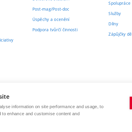
Spolupráce
Post-mag/Post-doc
Služby
Úspěchy a ocenění
Dílny
Podpora tvůrčí činnosti
Zápůjčky dě
ciativy
site
alyse information on site performance and usage, to
nd to enhance and customise content and
VYSOKÉ UČENÍ TECHNICKÉ V BRNĚ
FAKULTA VÝTVARNÝCH UMĚNÍ