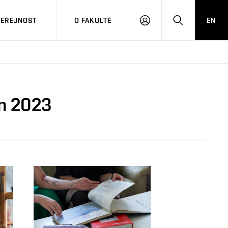
VEŘEJNOST
O FAKULTĚ
EN
PŘIHLÁSIT
HLEDAT
SE
en 2023