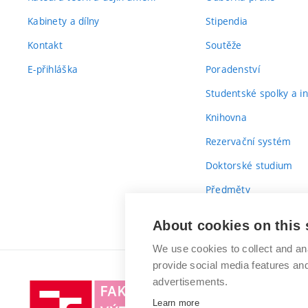
Kabinety a dílny
Stipendia
Kontakt
Soutěže
E-přihláška
Poradenství
Studentské spolky a ini
Knihovna
Rezervační systém
Doktorské studium
Předměty
Průvodce prvákem
About cookies on this 
We use cookies to collect and an
provide social media features a
advertisements.
Vysoké
Learn more
učení