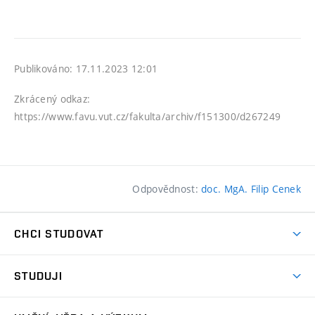
Publikováno: 17.11.2023 12:01
Zkrácený odkaz:
https://www.favu.vut.cz/fakulta/archiv/f151300/d267249
Odpovědnost:
doc. MgA. Filip Cenek
CHCI STUDOVAT
Pojďte na FaVU
STUDUJI
Nabídka ateliérů
Aktuality a výzvy
Přijímačky