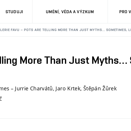
STUDUJI
UMĚNÍ, VĚDA A VÝZKUM
PRO 
LERIE FAVU – POTS ARE TELLING MORE THAN JUST MYTHS… SOMETIMES, 
elling More Than Just Myths
es – Jurrie Charvátů, Jaro Krtek, Štěpán Žůrek
č