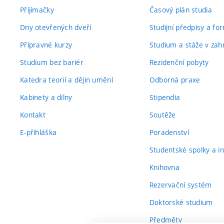
Přijímačky
Časový plán studia
Dny otevřených dveří
Studijní předpisy a fo
Přípravné kurzy
Studium a stáže v zahr
Studium bez bariér
Rezidenční pobyty
Katedra teorií a dějin umění
Odborná praxe
Kabinety a dílny
Stipendia
Kontakt
Soutěže
E-přihláška
Poradenství
Studentské spolky a ini
Knihovna
Rezervační systém
Doktorské studium
Předměty