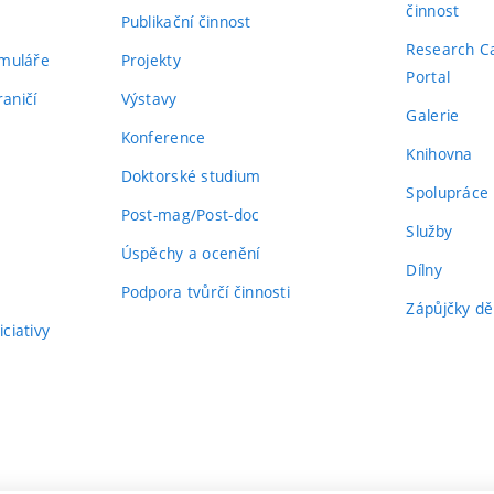
činnost
Publikační činnost
Research C
rmuláře
Projekty
Portal
aničí
Výstavy
Galerie
Konference
Knihovna
Doktorské studium
Spolupráce
Post-mag/Post-doc
Služby
Úspěchy a ocenění
Dílny
Podpora tvůrčí činnosti
Zápůjčky dě
ciativy