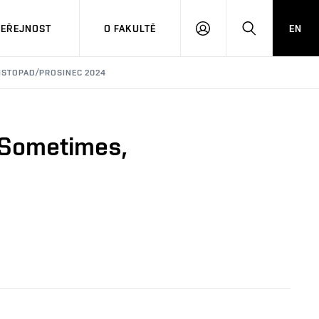
VEŘEJNOST
O FAKULTĚ
EN
PŘIHLÁSIT
HLEDAT
SE
LISTOPAD/PROSINEC 2024
… Sometimes,