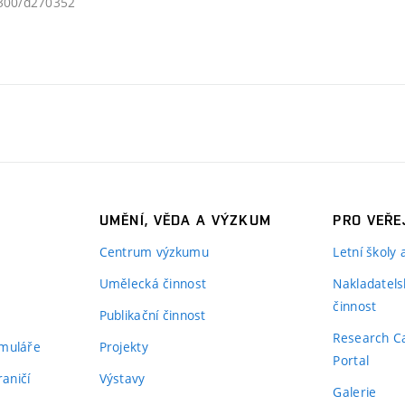
1300/d270352
UMĚNÍ, VĚDA A VÝZKUM
PRO VEŘE
Centrum výzkumu
Letní školy
Umělecká činnost
Nakladatels
činnost
Publikační činnost
Research C
rmuláře
Projekty
Portal
aničí
Výstavy
Galerie