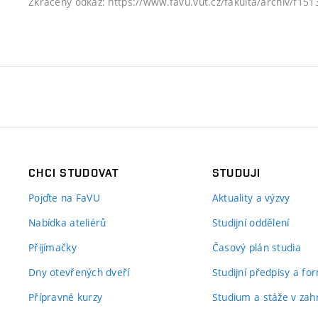
Zkrácený odkaz: https://www.favu.vut.cz/fakulta/archiv/f15
CHCI STUDOVAT
STUDUJI
Pojďte na FaVU
Aktuality a výzvy
Nabídka ateliérů
Studijní oddělení
Přijímačky
Časový plán studia
Dny otevřených dveří
Studijní předpisy a fo
Přípravné kurzy
Studium a stáže v zahr