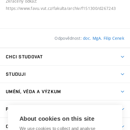
Zkrácený odkaz:
https://www.favu.vut.cz/fakulta/archiv/f151300/d267243
Odpovědnost:
doc. MgA. Filip Cenek
CHCI STUDOVAT
Pojďte na FaVU
STUDUJI
Nabídka ateliérů
Aktuality a výzvy
Přijímačky
UMĚNÍ, VĚDA A VÝZKUM
Studijní oddělení
Dny otevřených dveří
Centrum výzkumu
Časový plán studia
PRO VEŘEJNOST
Přípravné kurzy
Umělecká činnost
Studijní předpisy a formuláře
About cookies on this site
Studium bez bariér
Letní školy a semestrální kurzy
Publikační činnost
O FAKULTĚ
Studium a stáže v zahraničí
We use cookies to collect and analyse
Katedra teorií a dějin umění