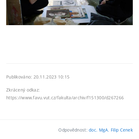
Publikováno: 20.11.2023 10:15
Zkrácený odkaz:
https://www.favu.vut.cz/fakulta/archiv/f151300/d267266
Odpovědnost:
doc. MgA. Filip Cenek