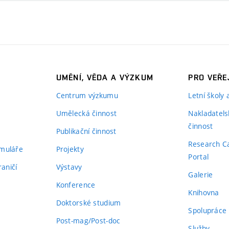
UMĚNÍ, VĚDA A VÝZKUM
PRO VEŘE
Centrum výzkumu
Letní školy
Umělecká činnost
Nakladatels
činnost
Publikační činnost
Research C
rmuláře
Projekty
Portal
aničí
Výstavy
Galerie
Konference
Knihovna
Doktorské studium
Spolupráce
Post-mag/Post-doc
Služby