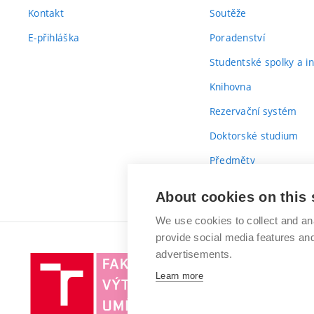
Kontakt
Soutěže
E-přihláška
Poradenství
Studentské spolky a ini
Knihovna
Rezervační systém
Doktorské studium
Předměty
Průvodce prvákem
About cookies on this 
We use cookies to collect and an
provide social media features a
advertisements.
Vysoké
Learn more
učení
technické
v