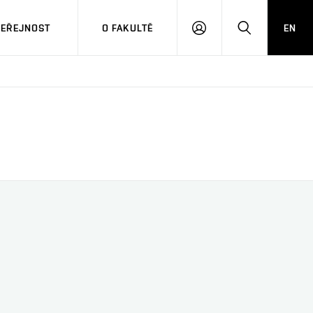
VEŘEJNOST
O FAKULTĚ
EN
PŘIHLÁSIT
HLEDAT
SE