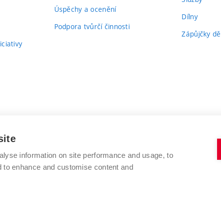
Úspěchy a ocenění
Dílny
Podpora tvůrčí činnosti
Zápůjčky dě
ciativy
site
alyse information on site performance and usage, to
nd to enhance and customise content and
VYSOKÉ UČENÍ TECHNICKÉ V BRNĚ
FAKULTA VÝTVARNÝCH UMĚNÍ
Údolní 244/53
www.favu.vut.cz
602 00 Brno
studijni@favu.vut.cz