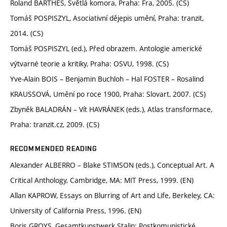
Roland BARTHES, Světlá komora, Praha: Fra, 2005. (CS)
Tomáš POSPISZYL, Asociativní dějepis umění, Praha: tranzit,
2014. (CS)
Tomáš POSPISZYL (ed.), Před obrazem. Antologie americké
výtvarné teorie a kritiky, Praha: OSVU, 1998. (CS)
Yve-Alain BOIS – Benjamin Buchloh – Hal FOSTER – Rosalind
KRAUSSOVÁ, Umění po roce 1900, Praha: Slovart, 2007. (CS)
Zbyněk BALADRÁN – Vít HAVRÁNEK (eds.), Atlas transformace,
Praha: tranzit.cz, 2009. (CS)
RECOMMENDED READING
Alexander ALBERRO – Blake STIMSON (eds.), Conceptual Art. A
Critical Anthology, Cambridge, MA: MIT Press, 1999. (EN)
Allan KAPROW, Essays on Blurring of Art and Life, Berkeley, CA:
University of California Press, 1996. (EN)
Boris GROYS, Gesamtkunstwerk Stalin; Postkomunistické