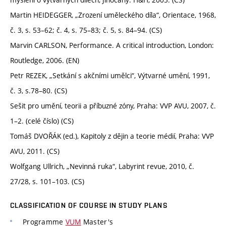
Martin HEIDEGGER, „Zrození uměleckého díla“, Orientace, 1968,
č. 3, s. 53–62; č. 4, s. 75–83; č. 5, s. 84–94. (CS)
Marvin CARLSON, Performance. A critical introduction, London:
Routledge, 2006. (EN)
Petr REZEK, „Setkání s akčními umělci“, Výtvarné umění, 1991,
č. 3, s.78–80. (CS)
Sešit pro umění, teorii a příbuzné zóny, Praha: VVP AVU, 2007, č.
1–2. (celé číslo) (CS)
Tomáš DVOŘÁK (ed.), Kapitoly z dějin a teorie médií, Praha: VVP
AVU, 2011. (CS)
Wolfgang Ullrich, „Nevinná ruka“, Labyrint revue, 2010, č.
27/28, s. 101–103. (CS)
CLASSIFICATION OF COURSE IN STUDY PLANS
Programme
VUM
Master's