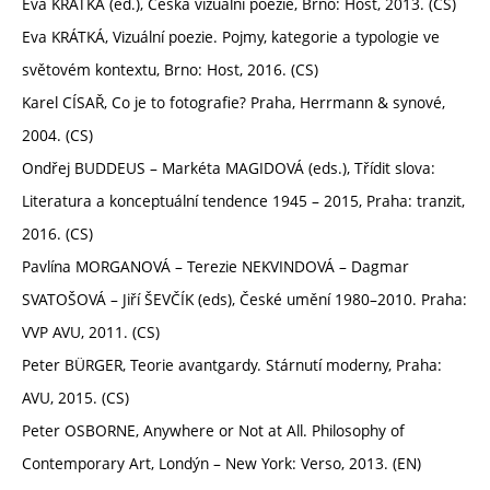
Eva KRÁTKÁ (ed.), Česká vizuální poezie, Brno: Host, 2013. (CS)
Eva KRÁTKÁ, Vizuální poezie. Pojmy, kategorie a typologie ve
světovém kontextu, Brno: Host, 2016. (CS)
Karel CÍSAŘ, Co je to fotografie? Praha, Herrmann & synové,
2004. (CS)
Ondřej BUDDEUS – Markéta MAGIDOVÁ (eds.), Třídit slova:
Literatura a konceptuální tendence 1945 – 2015, Praha: tranzit,
2016. (CS)
Pavlína MORGANOVÁ – Terezie NEKVINDOVÁ – Dagmar
SVATOŠOVÁ – Jiří ŠEVČÍK (eds), České umění 1980–2010. Praha:
VVP AVU, 2011. (CS)
Peter BÜRGER, Teorie avantgardy. Stárnutí moderny, Praha:
AVU, 2015. (CS)
Peter OSBORNE, Anywhere or Not at All. Philosophy of
Contemporary Art, Londýn – New York: Verso, 2013. (EN)