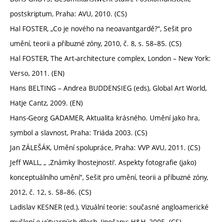
postskriptum, Praha: AVU, 2010. (CS)
Hal FOSTER, „Co je nového na neoavantgardě?“, Sešit pro
umění, teorii a příbuzné zóny, 2010, č. 8, s. 58–85. (CS)
Hal FOSTER, The Art-architecture complex, London – New York:
Verso, 2011. (EN)
Hans BELTING – Andrea BUDDENSIEG (eds), Global Art World,
Hatje Cantz, 2009. (EN)
Hans-Georg GADAMER, Aktualita krásného. Umění jako hra,
symbol a slavnost, Praha: Triáda 2003. (CS)
Jan ZÁLEŠÁK, Umění spolupráce, Praha: VVP AVU, 2011. (CS)
Jeff WALL, „ ‚Známky lhostejnosti‘. Aspekty fotografie (jako)
konceptuálního umění“, Sešit pro umění, teorii a příbuzné zóny,
2012, č. 12, s. 58–86. (CS)
Ladislav KESNER (ed.), Vizuální teorie: současné angloamerické
myšlení o výtvarných dílech, Jinočany: H&H, 2005. (CS)