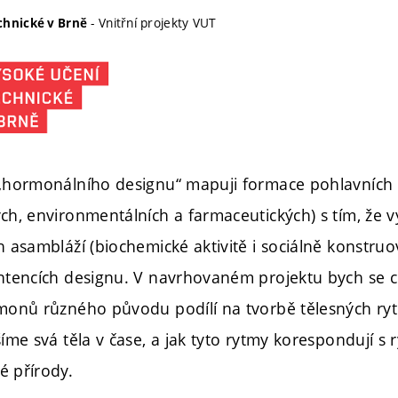
- Vnitřní projekty VUT
chnické v Brně
„hormonálního designu“ mapuji formace pohlavních
h, environmentálních a farmaceutických) s tím, že 
 asambláží (biochemické aktivitě i sociálně konstru
tencích designu. V navrhovaném projektu bych se cht
onů různého původu podílí na tvorbě tělesných ryt
me svá těla v čase, a jak tyto rytmy korespondují s r
 přírody.