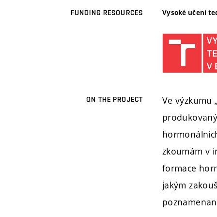
Vysoké učení te
FUNDING RESOURCES
Ve výzkumu 
ON THE PROJECT
produkovanýc
hormonálních
zkoumám v in
formace horm
jakým zakouší
poznamenané