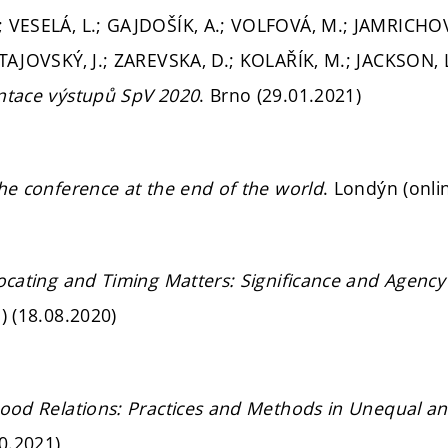
 VESELÁ, L.; GAJDOŠÍK, A.; VOLFOVÁ, M.; JAMRICHOVÁ
 TAJOVSKÝ, J.; ZAREVSKA, D.; KOLAŘÍK, M.; JACKSON, 
ntace výstupů SpV 2020
. Brno (29.01.2021)
he conference at the end of the world
. Londýn (onli
ocating and Timing Matters: Significance and Agency
) (18.08.2020)
ood Relations: Practices and Methods in Unequal a
10.2021)