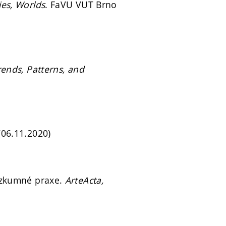
es, Worlds
. FaVU VUT Brno
ends, Patterns, and
(06.11.2020)
výzkumné praxe.
ArteActa,