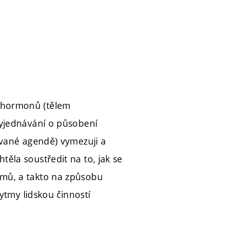
 hormonů (tělem
vyjednávání o působení
ované agendě) vymezuji a
ěla soustředit na to, jak se
mů, a takto na způsobu
ytmy lidskou činností