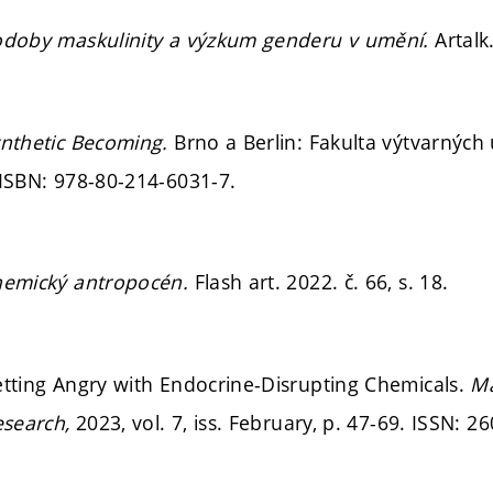
doby maskulinity a výzkum genderu v umění.
Artalk
nthetic Becoming.
Brno a Berlin: Fakulta výtvarných
 ISBN: 978-80-214-6031-7.
emický antropocén.
Flash art. 2022. č. 66,
s. 18.
etting Angry with Endocrine-Disrupting Chemicals.
Ma
esearch,
2023, vol. 7, iss. February,
p. 47-69.
ISSN: 26