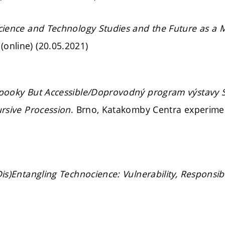
cience and Technology Studies and the Future as a M
online) (20.05.2021)
pooky But Accessible/Doprovodný program výstavy S
ursive Procession
. Brno, Katakomby Centra experimen
Dis)Entangling Technocience: Vulnerability, Responsibil