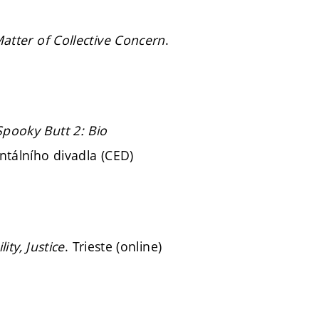
atter of Collective Concern
.
pooky Butt 2: Bio
tálního divadla (CED)
ity, Justice
. Trieste (online)