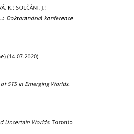
, K.; SOLČÁNI, J.;
L.:
Doktorandská konference
ne) (14.07.2020)
 of STS in Emerging Worlds
.
nd Uncertain Worlds
. Toronto