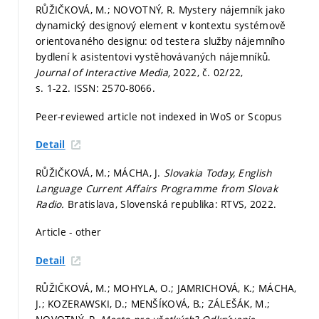
RŮŽIČKOVÁ, M.; NOVOTNÝ, R. Mystery nájemník jako
dynamický designový element v kontextu systémově
orientovaného designu: od testera služby nájemního
bydlení k asistentovi vystěhovávaných nájemníků.
Journal of Interactive Media,
2022, č. 02/22,
s. 1-22.
ISSN: 2570-8066.
Peer-reviewed article not indexed in WoS or Scopus
Detail
RŮŽIČKOVÁ, M.; MÁCHA, J.
Slovakia Today, English
Language Current Affairs Programme from Slovak
Radio.
Bratislava, Slovenská republika: RTVS, 2022.
Article - other
Detail
RŮŽIČKOVÁ, M.; MOHYLA, O.; JAMRICHOVÁ, K.; MÁCHA,
J.; KOZERAWSKI, D.; MENŠÍKOVÁ, B.; ZÁLEŠÁK, M.;