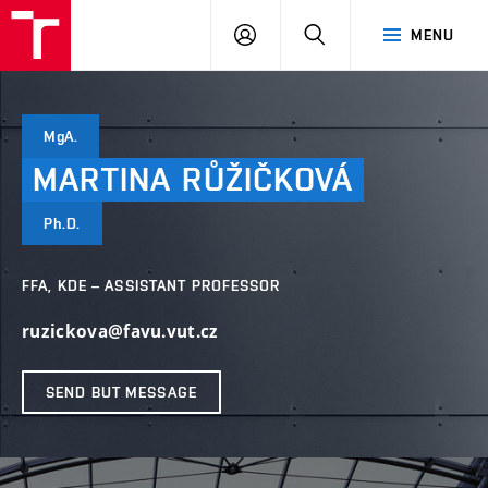
LOG
SEARCH
MENU
IN
MgA.
MARTINA
RŮŽIČKOVÁ
Ph.D.
FFA, KDE – ASSISTANT PROFESSOR
ruzickova@favu.vut.cz
SEND BUT MESSAGE