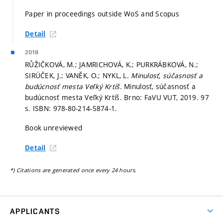
Paper in proceedings outside WoS and Scopus
Detail
2019
RŮŽIČKOVÁ, M.; JAMRICHOVÁ, K.; PURKRÁBKOVÁ, N.;
SIRÚČEK, J.; VANĚK, O.; NYKL, L.
Minulosť, súčasnosť a
budúcnosť mesta Veľký Krtíš.
Minulosť, súčasnosť a
budúcnosť mesta Veľký Krtíš. Brno: FaVU VUT, 2019. 97
s. ISBN: 978-80-214-5874-1.
Book unreviewed
Detail
*) Citations are generated once every 24 hours.
APPLICANTS