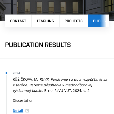
CONTACT
TEACHING
PROJECTS
PUBLICATI
PUBLICATION RESULTS
2024
RŮŽIČKOVÁ, M.
RUVK. Ponáranie sa do a rozpúšťanie sa
v teréne. Reflexia pôsobenia v medziodborovej
výskumnej bunke.
Brno: FaVU VUT, 2024.
s. 2.
Dissertation
Detail