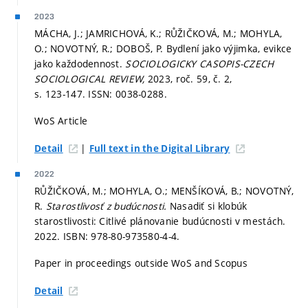
2023
MÁCHA, J.; JAMRICHOVÁ, K.; RŮŽIČKOVÁ, M.; MOHYLA,
O.; NOVOTNÝ, R.; DOBOŠ, P. Bydlení jako výjimka, evikce
jako každodennost.
SOCIOLOGICKY CASOPIS-CZECH
SOCIOLOGICAL REVIEW,
2023, roč. 59, č. 2,
s. 123-147.
ISSN: 0038-0288.
WoS Article
|
Detail
Full text in the Digital Library
2022
RŮŽIČKOVÁ, M.; MOHYLA, O.; MENŠÍKOVÁ, B.; NOVOTNÝ,
R.
Starostlivosť z budúcnosti.
Nasadiť si klobúk
starostlivosti: Citlivé plánovanie budúcnosti v mestách.
2022. ISBN: 978-80-973580-4-4.
Paper in proceedings outside WoS and Scopus
Detail