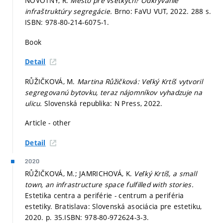
NOVOTNÝ, R.
Mesto pre všetkých? Odkrývanie
infraštruktúry segregácie.
Brno: FaVU VUT, 2022. 288 s.
ISBN: 978-80-214-6075-1.
Book
Detail
RŮŽIČKOVÁ, M.
Martina Růžičková: Veľký Krtíš vytvoril
segregovanú bytovku, teraz nájomníkov vyhadzuje na
ulicu.
Slovenská republika: N Press, 2022.
Article - other
Detail
2020
RŮŽIČKOVÁ, M.; JAMRICHOVÁ, K.
Veľký Krtíš, a small
town, an infrastructure space fulfilled with stories.
Estetika centra a periférie - centrum a periféria
estetiky. Bratislava: Slovenská asociácia pre estetiku,
2020.
p. 35.
ISBN: 978-80-972624-3-3.