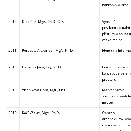
náhrobky v Brně
2012
Dub Petr, MgA., Ph.D., DiS.
Vybrané
postkonceptuální
přístupy v součas
české malbě
2011
Peroutka Alexander, MgA., Ph.D.
Identita a inform
2010
Daňková Jana, Ing., Ph.D.
Environmentální
koncept ve veřej
prostoru
2010
Viceníková Dora, Mgr., Ph.D.
Marketingové
strategie divadeln
institucí
2010
Kočí Václav, MgA., Ph.D.
Obraz a
architektura/Typo
malířských interv