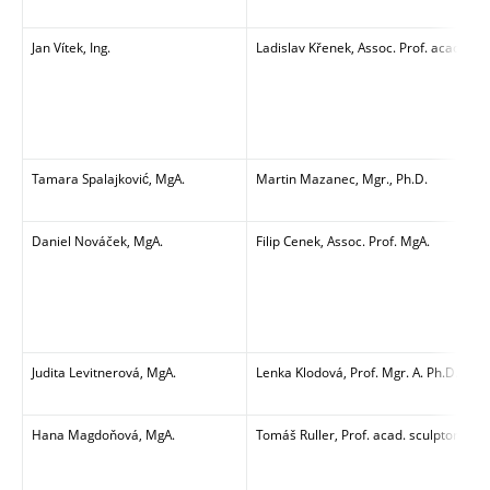
Jan Vítek, Ing.
Ladislav Křenek, Assoc. Prof. acad. scul
Tamara Spalajković, MgA.
Martin Mazanec, Mgr., Ph.D.
Daniel Nováček, MgA.
Filip Cenek, Assoc. Prof. MgA.
Judita Levitnerová, MgA.
Lenka Klodová, Prof. Mgr. A. Ph.D.
Hana Magdoňová, MgA.
Tomáš Ruller, Prof. acad. sculptor