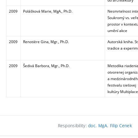
do architektury
2009
Polášková Marie, MgA., Ph.D.
Nesmrtelnost inti
Soukromý vs. veř
prostor v kontext
umění akce
2009
Renotière Gina, Mgr., Ph.D.
Autorská kniha. St
tradice a experi
2009
Šedivá Barbora, Mgr., Ph.D.
Metodika riadeni
otvorenej organiz
a medzinárodnéh
festivalu sieťovej
kultúry Multiplace
Responsibility:
doc. MgA. Filip Cenek