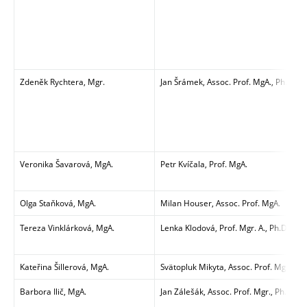
Zdeněk Rychtera, Mgr.
Jan Šrámek,
Assoc. Prof. MgA., Ph.D.
Veronika Šavarová, MgA.
Petr Kvíčala, Prof. MgA.
Olga Staňková, MgA.
Milan Houser, Assoc. Prof. MgA.
Tereza Vinklárková, MgA.
Lenka Klodová, Prof. Mgr. A., Ph.D.
Kateřina Šillerová, MgA.
Svätopluk Mikyta, Assoc. Prof. Mgr. Art
Barbora Ilič, MgA.
Jan Zálešák, Assoc. Prof. Mgr., Ph.D.