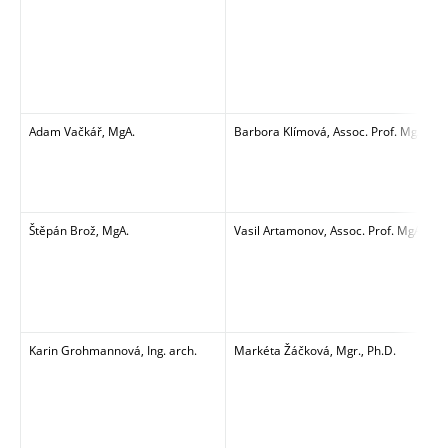
Adam Vačkář, MgA.
Barbora Klímová, Assoc. Prof. MgA., Ar
Štěpán Brož, MgA.
Vasil Artamonov, Assoc. Prof. MgA.
Karin Grohmannová, Ing. arch.
Markéta Žáčková, Mgr., Ph.D.