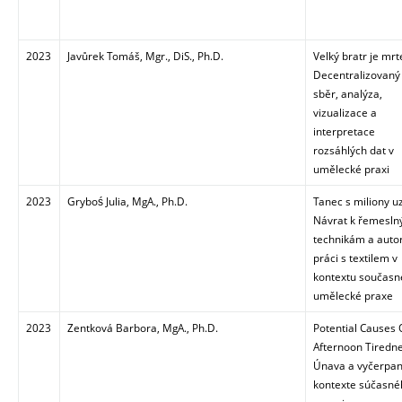
2023
Javůrek Tomáš, Mgr., DiS., Ph.D.
Velký bratr je mrt
Decentralizovaný
sběr, analýza,
vizualizace a
interpretace
rozsáhlých dat v
umělecké praxi
2023
Gryboś Julia, MgA., Ph.D.
Tanec s miliony u
Návrat k řemesl
technikám a auto
práci s textilem v
kontextu současn
umělecké praxe
2023
Zentková Barbora, MgA., Ph.D.
Potential Causes 
Afternoon Tiredne
Únava a vyčerpan
kontexte súčasné