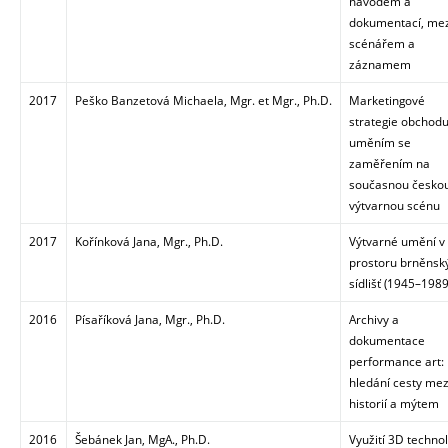
návodem a
dokumentací, mez
scénářem a
záznamem
2017
Peško Banzetová Michaela, Mgr. et Mgr., Ph.D.
Marketingové
strategie obchodu
uměním se
zaměřením na
současnou česko
výtvarnou scénu
2017
Kořínková Jana, Mgr., Ph.D.
Výtvarné umění v
prostoru brněnsk
sídlišť (1945–1989
2016
Písaříková Jana, Mgr., Ph.D.
Archivy a
dokumentace
performance art:
hledání cesty mez
historií a mýtem
2016
Šebánek Jan, MgA., Ph.D.
Využití 3D technol