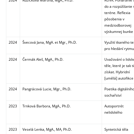
2024
Růžičková Martina, MgA., Ph.D.
RUVK. Ponáranie 
do a rozpúšťanie 
teréne. Reflexia
pôsobenia v
medziodborovej
výskumnej bunke
2024
Švecová Jana, MgA. et Mgr., Ph.D.
Využití tkaného te
pro hledání rytmu
2024
Čermák Aleš, MgA., Ph.D.
Uvažování o lids
těle, které je tak 
získat. Hybridní
[umělá] autofikce
2024
Pangrácová Lucie, Mgr., Ph.D.
Poetika digitálníh
sochařství
2023
Trnková Barbora, MgA., Ph.D.
Autoportrét
nelidského
2023
Veselá Lenka, MgA., MA, Ph.D.
Syntetická těla