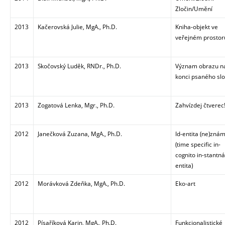
Zločin/Umění
2013
Kačerovská Julie, MgA., Ph.D.
Kniha-objekt ve
veřejném prostor
2013
Skočovský Luděk, RNDr., Ph.D.
Význam obrazu n
konci psaného sl
2013
Zogatová Lenka, Mgr., Ph.D.
Zahvízdej čtverec
2012
Janečková Zuzana, MgA., Ph.D.
Id-entita (ne)zná
(time specific in-
cognito in-stantná
entita)
2012
Morávková Zdeňka, MgA., Ph.D.
Eko-art
2012
Písaříková Karin, MgA., Ph.D.
Funkcionalistické