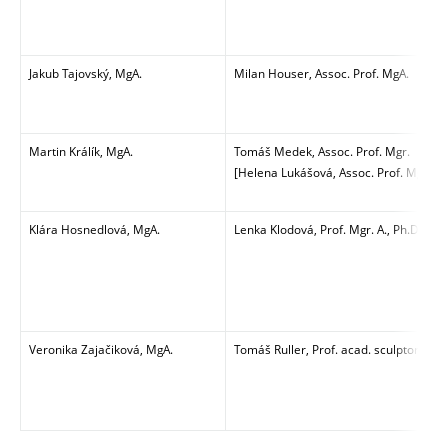
Jakub Tajovský, MgA.
Milan Houser, Assoc. Prof. MgA.
Martin Králík, MgA.
Tomáš Medek, Assoc. Prof. Mgr.
[Helena Lukášová,
Assoc. Prof.
Mgr., Ar
Klára Hosnedlová, MgA.
Lenka Klodová, Prof. Mgr. A., Ph.D.
Veronika Zajačiková, MgA.
Tomáš Ruller, Prof. acad. sculptor