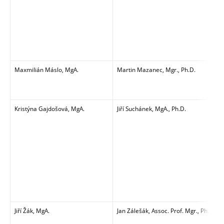
Maxmilián Máslo, MgA.
Martin Mazanec, Mgr., Ph.D.
Kristýna Gajdošová, MgA.
Jiří Suchánek, MgA., Ph.D.
Jiří Žák, MgA.
Jan Zálešák,
Assoc. Prof. Mgr., Ph.D.