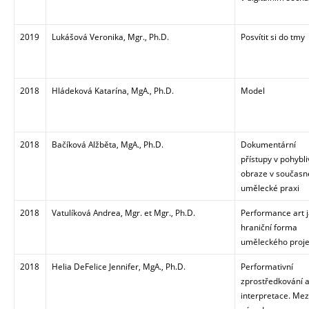
2019
Lukášová Veronika, Mgr., Ph.D.
Posvítit si do tmy
2018
Hládeková Katarína, MgA., Ph.D.
Model
2018
Bačíková Alžběta, MgA., Ph.D.
Dokumentární
přístupy v pohybl
obraze v současn
umělecké praxi
2018
Vatulíková Andrea, Mgr. et Mgr., Ph.D.
Performance art 
hraniční forma
uměleckého proj
2018
Helia DeFelice Jennifer, MgA., Ph.D.
Performativní
zprostředkování 
interpretace. Mez