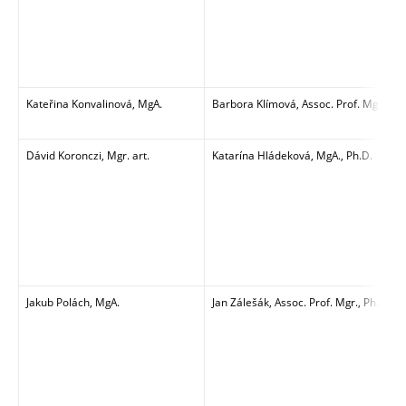
Kateřina Konvalinová, MgA.
Barbora Klímová, Assoc. Prof. MgA., Ar
Dávid Koronczi, Mgr. art.
Katarína Hládeková, MgA., Ph.D.
Jakub Polách, MgA.
Jan Zálešák, Assoc. Prof. Mgr., Ph.D.