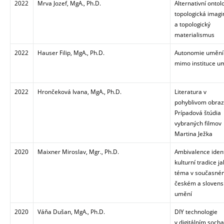
2022
Mrva Jozef, MgA., Ph.D.
Alternativní ontol
topologická imag
a topologický
materialismus
2022
Hauser Filip, MgA., Ph.D.
Autonomie umění
mimo instituce u
2022
Hrončeková Ivana, MgA., Ph.D.
Literatura v
pohyblivom obraz
Prípadová štúdia
vybraných filmov
Martina Ježka
2020
Maixner Miroslav, Mgr., Ph.D.
Ambivalence ident
kulturní tradice j
téma v současné
českém a sloven
umění
2020
Váňa Dušan, MgA., Ph.D.
DIY technologie
v digitálním socha