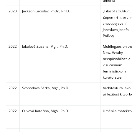
umenia
2023
Jackson Ladislav, PhDr., Ph.D.
„Filozof struktur".
Zapomnění, archi
znovuobjevení
Jaroslava Josefa
Polívky
2022
Jakalová Zuzana, Mgr., Ph.D.
Multilogues on th
Now. Vzťahy
ne/spôsobilosti a
v súčasnom
feministickom
kurátorstve
2022
Svobodová Šárka, Mgr., Ph.D.
Architektura jako
příležitost k tvorb
2022
Olivová Kateřina, MgA., Ph.D.
Umění a mateřstv