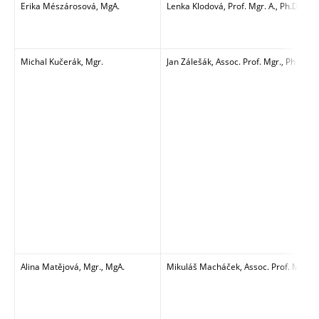
Erika Mészárosová, MgA.
Lenka Klodová, Prof. Mgr. A., Ph.D.
Michal Kučerák, Mgr.
Jan Zálešák, Assoc. Prof. Mgr., Ph.D.
Alina Matějová, Mgr., MgA.
Mikuláš Macháček, Assoc. Prof. MgA.