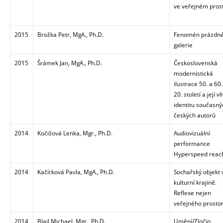
ve veřejném pros
2015
Brožka Petr, MgA., Ph.D.
Fenomén prázdn
galerie
2015
Šrámek Jan, MgA., Ph.D.
Československá
modernistická
ilustrace 50. a 60.
20. století a její vl
identitu současný
českých autorů
2014
Kočišová Lenka, Mgr., Ph.D.
Audiovizuální
performance
Hyperspeed reac
2014
Kačírková Pavla, MgA., Ph.D.
Sochařský objekt 
kulturní krajině.
Reflexe nejen
veřejného prosto
2014
Blail Michael, Mgr., Ph.D.
Umění/Zločin.