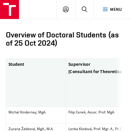
LOG
SEARCH
MENU
IN
Overview of Doctoral Students (as
of 25 Oct 2024)
Student
Supervisor
[Consultant for Theoretical P
Michal Kindernay, MgA.
Filip Cenek, Assoc. Prof. MgA.
Zuzana Žabková, MgA., M.A.
Lenka Klodová, Prof. Mgr. A., Ph.D.