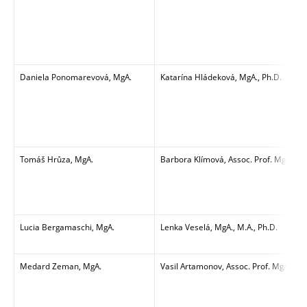
Daniela Ponomarevová, MgA.
Katarína Hládeková, MgA., Ph.D.
Tomáš Hrůza, MgA.
Barbora Klímová, Assoc. Prof. MgA., Ar
Lucia Bergamaschi, MgA.
Lenka Veselá, MgA., M.A., Ph.D.
Medard Zeman, MgA.
Vasil Artamonov, Assoc. Prof. MgA.