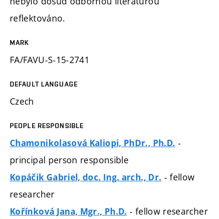
nebylo dosud odbornou literaturou
reflektováno.
MARK
FA/FAVU-S-15-2741
DEFAULT LANGUAGE
Czech
PEOPLE RESPONSIBLE
-
Chamonikolasová Kaliopi, PhDr., Ph.D.
principal person responsible
- fellow
Kopáčik Gabriel, doc. Ing. arch., Dr.
researcher
- fellow researcher
Kořínková Jana, Mgr., Ph.D.