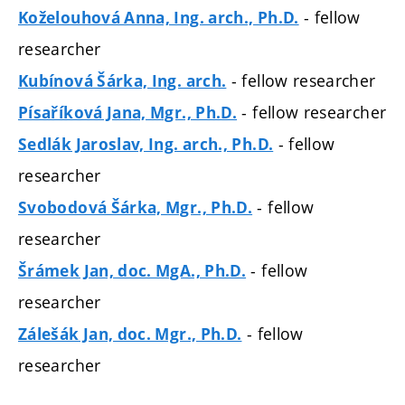
- fellow
Koželouhová Anna, Ing. arch., Ph.D.
researcher
- fellow researcher
Kubínová Šárka, Ing. arch.
- fellow researcher
Písaříková Jana, Mgr., Ph.D.
- fellow
Sedlák Jaroslav, Ing. arch., Ph.D.
researcher
- fellow
Svobodová Šárka, Mgr., Ph.D.
researcher
- fellow
Šrámek Jan, doc. MgA., Ph.D.
researcher
- fellow
Zálešák Jan, doc. Mgr., Ph.D.
researcher