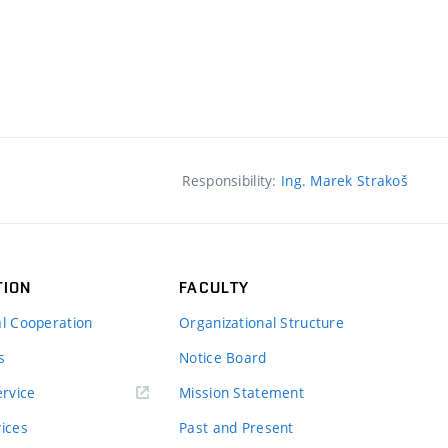
Responsibility:
Ing. Marek Strakoš
TION
FACULTY
al Cooperation
Organizational Structure
s
Notice Board
rvice
Mission Statement
vices
Past and Present