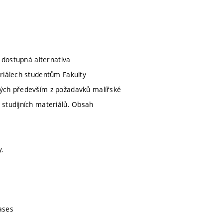
ě dostupná alternativa
eriálech studentům Fakulty
ných především z požadavků malířské
 studijních materiálů. Obsah
y,
cases