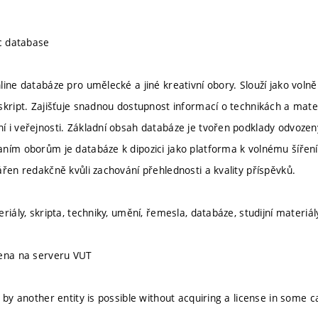
ic database
line databáze pro umělecké a jiné kreativní obory. Slouží jako voln
skript. Zajišťuje snadnou dostupnost informací o technikách a mat
 i veřejnosti. Základní obsah databáze je tvořen podklady odvoze
ním oborům je databáze k dipozici jako platforma k volnému šíření
ářen redakčně kvůli zachování přehlednosti a kvality příspěvků.
riály, skripta, techniky, umění, řemesla, databáze, studijní materiál
žena na serveru VUT
 by another entity is possible without acquiring a license in some 