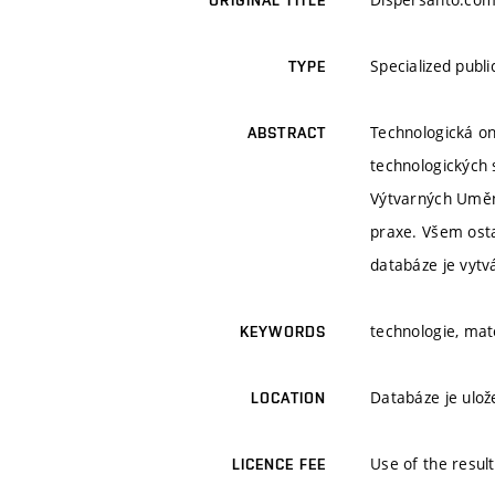
ORIGINAL TITLE
Specialized publ
TYPE
Technologická on
ABSTRACT
technologických 
Výtvarných Umění
praxe. Všem osta
databáze je vytv
technologie, mate
KEYWORDS
Databáze je ulo
LOCATION
Use of the result
LICENCE FEE