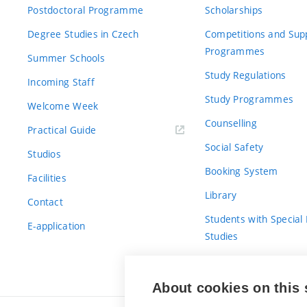
Postdoctoral Programme
Scholarships
Degree Studies in Czech
Competitions and Sup
Programmes
Summer Schools
Study Regulations
Incoming Staff
Study Programmes
Welcome Week
Counselling
Practical Guide
Social Safety
Studios
Booking System
Facilities
Library
Contact
Students with Special
E-application
Studies
For Fresh(wo)men
About cookies on this 