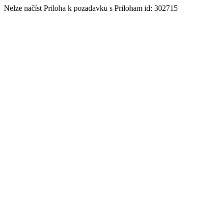
Nelze načíst Priloha k pozadavku s Priloham id: 302715